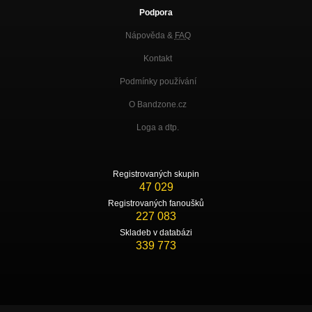
Podpora
Nápověda &
FAQ
Kontakt
Podmínky používání
O Bandzone.cz
Loga a dtp.
Registrovaných skupin
47 029
Registrovaných fanoušků
227 083
Skladeb v databázi
339 773