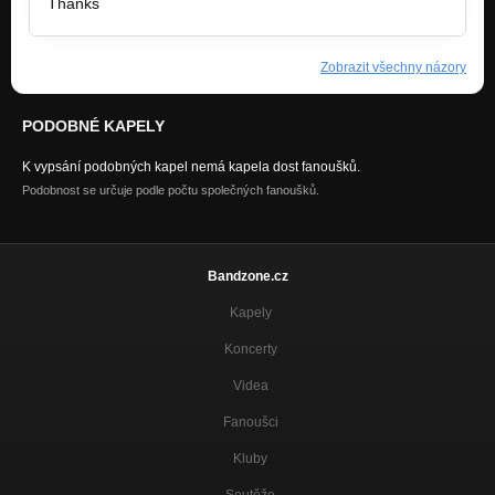
Thanks
https://www-netbenefits.com
Zobrazit všechny názory
PODOBNÉ KAPELY
K vypsání podobných kapel nemá kapela dost fanoušků.
Podobnost se určuje podle počtu společných fanoušků.
Bandzone.cz
Kapely
Koncerty
Videa
Fanoušci
Kluby
Soutěže