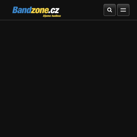
Bandzone.cz
žijeme hudbou