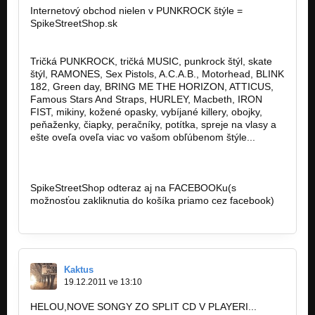
Internetový obchod nielen v PUNKROCK štýle =
SpikeStreetShop.sk
http://www.spikestreetshop.sk/
Tričká PUNKROCK, tričká MUSIC, punkrock štýl, skate
štýl, RAMONES, Sex Pistols, A.C.A.B., Motorhead, BLINK
182, Green day, BRING ME THE HORIZON, ATTICUS,
Famous Stars And Straps, HURLEY, Macbeth, IRON
FIST, mikiny, kožené opasky, vybíjané killery, obojky,
peňaženky, čiapky, peračníky, potítka, spreje na vlasy a
ešte oveľa oveľa viac vo vašom obľúbenom štýle...
http://www.spikestreetshop.sk…
http://www.spikestreetshop.sk…
SpikeStreetShop odteraz aj na FACEBOOKu(s
možnosťou zakliknutia do košíka priamo cez facebook)
http://www.facebook.com/SpikeStreetShop
Kaktus
19.12.2011 ve 13:10
HELOU,NOVE SONGY ZO SPLIT CD V PLAYERI...