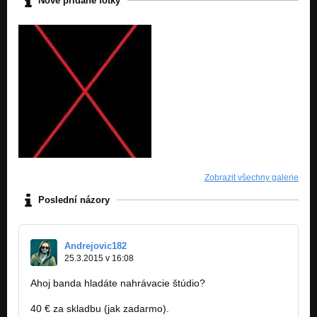
Nově přidané fotky
Zobrazit všechny galerie
Poslední názory
Andrejovic182
25.3.2015 v 16:08
Ahoj banda hladáte nahrávacie štúdio?
40 € za skladbu (jak zadarmo).