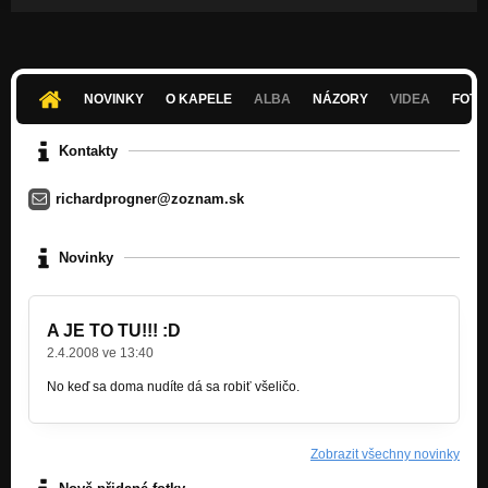
NOVINKY
O KAPELE
ALBA
NÁZORY
VIDEA
FOTK
Kontakty
richardprogner@zoznam.sk
Novinky
A JE TO TU!!! :D
2.4.2008 ve 13:40
No keď sa doma nudíte dá sa robiť všeličo.
Zobrazit všechny novinky