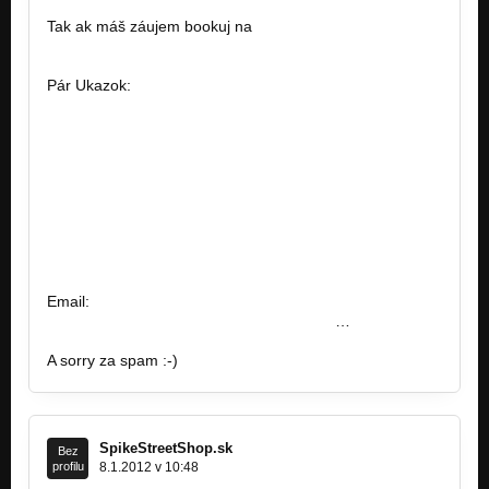
Tak ak máš záujem bookuj na
famousfactory.manager@gmail.com
Pár Ukazok:
http://bandzone.cz/zwc
http://bandzone.cz/reinkarnace
http://bandzone.cz/lostsoulsnr
http://bandzone.cz/fivemenattack
http://bandzone.cz/revoltnz
http://bandzone.cz/preniczanic
http://bandzone.cz/kebynieco
http://bandzone.cz/archeadrowning
http://bandzone.cz/2tc
Email:
famousfactory.manager@gmial.com
https://www.facebook.com/pages/Famous
…
A sorry za spam :-)
SpikeStreetShop.sk
Bez
profilu
8.1.2012 v 10:48