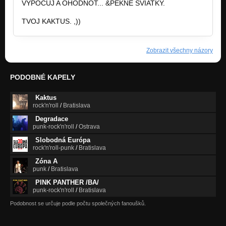
VYPOCUJ A OHODNOT... &PEKNE SVIATKY.
TVOJ KAKTUS. ,))
Zobrazit všechny názory
PODOBNÉ KAPELY
Kaktus
rock'n'roll
/
Bratislava
Degradace
punk-rock'n'roll
/
Ostrava
Slobodná Európa
rock'n'roll-punk
/
Bratislava
Zóna A
punk
/
Bratislava
PINK PANTHER /BA/
punk-rock'n'roll
/
Bratislava
Podobnost se určuje podle počtu společných fanoušků.