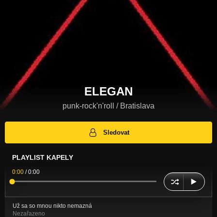
ELEGAN
punk-rock'n'roll / Bratislava
Sledovat
PLAYLIST KAPELY
0:00
/
0:00
Už sa so mnou nikto nemazná
Nezařazeno