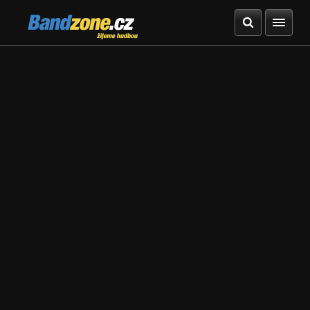
Bandzone.cz
žijeme hudbou