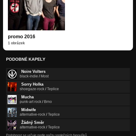
promo 2016
1 obrázek
PODOBNÉ KAPELY
Noire Volters
black-indie
/
Most
Sorry Holka
shoegaze-rock
/
Teplice
Mucha
punk-art rock
/
Brno
Midwife
alternative-rock
/
Teplice
Žádný Směr
alternative-rock
/
Teplice
Podobnost se určuje podle počtu společných fanoušků.