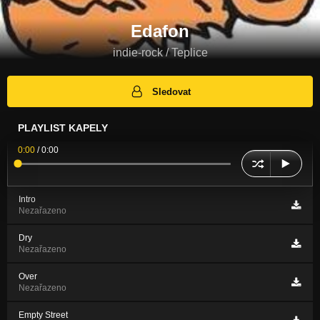
Edafon
indie-rock / Teplice
Sledovat
PLAYLIST KAPELY
0:00
/
0:00
Intro
Nezařazeno
Dry
Nezařazeno
Over
Nezařazeno
Empty Street