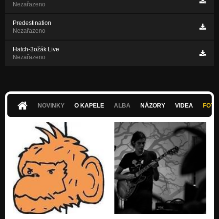
Nezařazeno
Predestination
Nezařazeno
Hatch-3ožák Live
Nezařazeno
NOVINKY
O KAPELE
ALBA
NÁZORY
VIDEA
FOTK