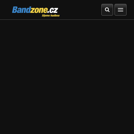
Bandzone.cz
žijeme hudbou