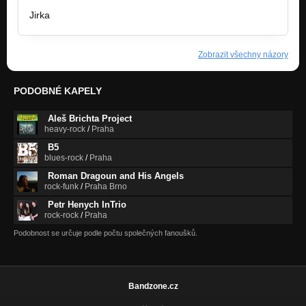
Jirka
Zobrazit všechny názory
PODOBNÉ KAPELY
Aleš Brichta Project
heavy-rock
/
Praha
B5
blues-rock
/
Praha
Roman Dragoun and His Angels
rock-funk
/
Praha Brno
Petr Henych InTrio
rock-rock
/
Praha
Podobnost se určuje podle počtu společných fanoušků.
Bandzone.cz