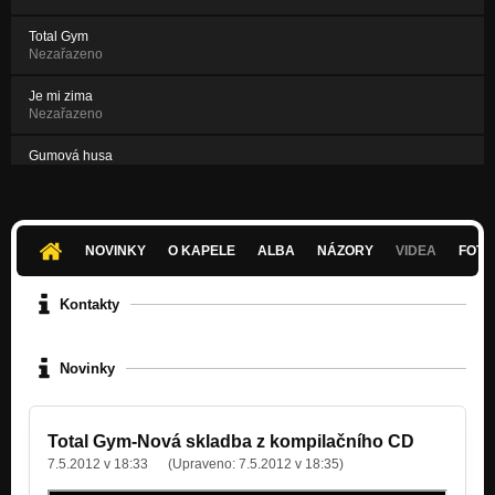
Total Gym
Nezařazeno
Je mi zima
Nezařazeno
Gumová husa
Nezařazeno
Jedna dáma
Nezařazeno
NOVINKY
O KAPELE
ALBA
NÁZORY
VIDEA
FOTK
Kontakty
Novinky
Total Gym-Nová skladba z kompilačního CD
7.5.2012 v 18:33
(Upraveno:
7.5.2012 v 18:35
)