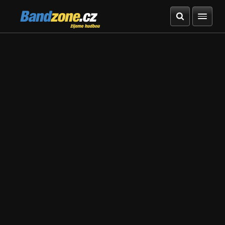
Bandzone.cz
žijeme hudbou