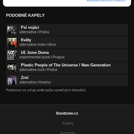
PODOBNÉ KAPELY
Psí vojáci
alternative
/
Praha
Květy
alternative-indie
/
Brno
Už Jsme Doma
experimental-punk
/
Prague
Plastic People of The Universe / New Generation
alternative-rock
/
Praha
Zrní
alternative
/
Kladno
Podobnost se určuje podle počtu společných fanoušků.
Bandzone.cz
Kapely
Koncerty