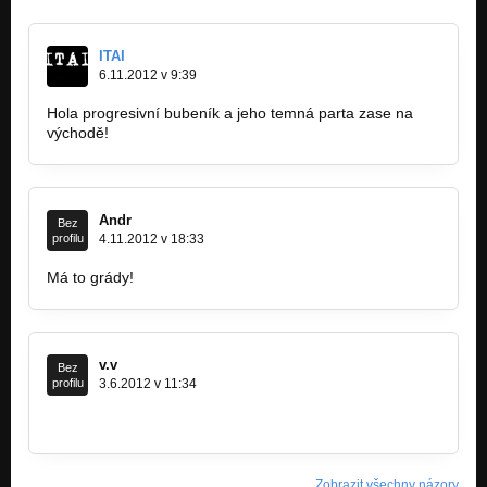
ITAI
6.11.2012 v 9:39
Hola progresivní bubeník a jeho temná parta zase na
východě!
Andr
Bez
profilu
4.11.2012 v 18:33
Má to grády!
v.v
Bez
profilu
3.6.2012 v 11:34
www.rockfestmodlany.wbs.cz
Zobrazit všechny názory