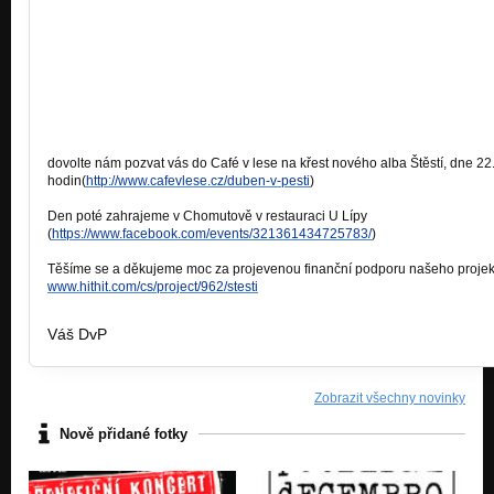
dovolte nám pozvat vás do Café v lese na křest nového alba Štěstí, dne 22
hodin(
http://www.cafevlese.cz/duben-v-pesti
)
Den poté zahrajeme v Chomutově v restauraci U Lípy
(
https://www.facebook.com/events/321361434725783/
)
Těšíme se a děkujeme moc za projevenou finanční podporu našeho projek
www.hithit.com/cs/project/962/stesti
Váš DvP
Zobrazit všechny novinky
Nově přidané fotky