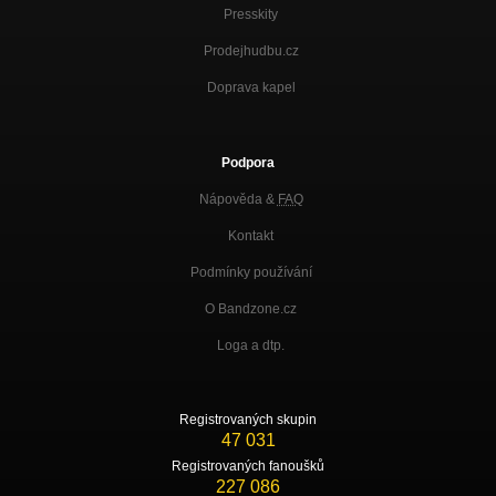
Presskity
Prodejhudbu.cz
Doprava kapel
Podpora
Nápověda &
FAQ
Kontakt
Podmínky používání
O Bandzone.cz
Loga a dtp.
Registrovaných skupin
47 031
Registrovaných fanoušků
227 086