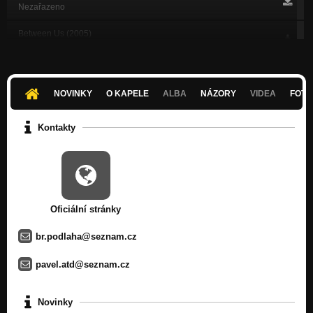
Nezařazeno
Between Us (2005)
Nezařazeno
Říjen je rudý (2005)
Nezařazeno
NOVINKY
O KAPELE
ALBA
NÁZORY
VIDEA
FOTK
Prázdniny u strýčka (2005)
Nezařazeno
Kontakty
Vstříc noci (2005)
Nezařazeno
Odjezd (2002)
Nezařazeno
Oficiální stránky
Isolation (2002)
Nezařazeno
br.podlaha@seznam.cz
Vykročil do rána (2002)
pavel.atd@seznam.cz
Nezařazeno
Carnival of Vanity (2001)
Novinky
Nezařazeno