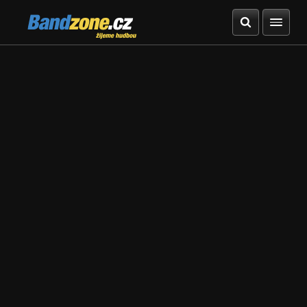
Bandzone.cz
žijeme hudbou