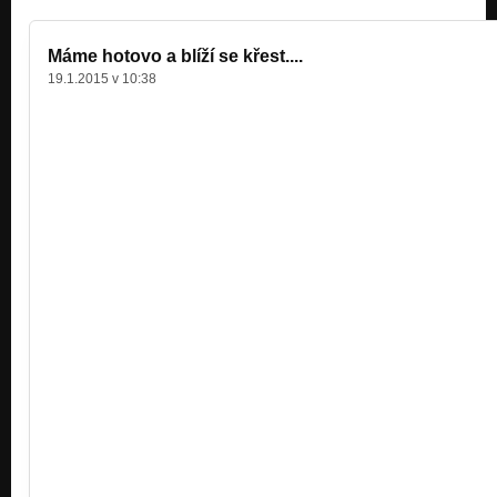
Solitude Song (2001)
Nezařazeno
Máme hotovo a blíží se křest....
19.1.2015 v 10:38