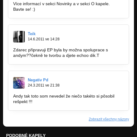
Více informací v sekci Novinky a v sekci O kapele.
Bavte se! :)
Teik
14.6.2011 ve 14:28
Zdarec připravuji EP byla by možna spoluprace s
andym??čekně te tvorbu a djete echoo dik.T
Negativ Pd
24.3.2011 ve 21:38
Andy tak toto som nevedel že niečo takéto si pôsobil
rešpekt !!!
Zobrazit všechny názory
PODOBNÉ KAPELY