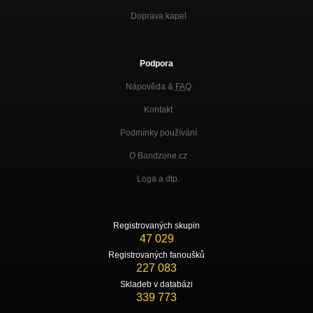
Doprava kapel
Podpora
Nápověda &
FAQ
Kontakt
Podmínky používání
O Bandzone.cz
Loga a dtp.
Registrovaných skupin
47 029
Registrovaných fanoušků
227 083
Skladeb v databázi
339 773