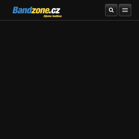
Bandzone.cz
žijeme hudbou