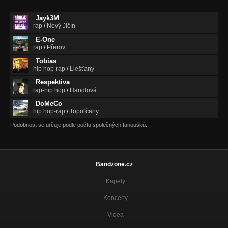
Jayk3M
rap
/
Nový Jičín
E-One
rap
/
Přerov
Tobias
hip hop-rap
/
Liešťany
Respektiva
rap-hip hop
/
Handlová
DoMeCo
hip hop-rap
/
Topoľčany
Podobnost se určuje podle počtu společných fanoušků.
Bandzone.cz
Kapely
Koncerty
Videa