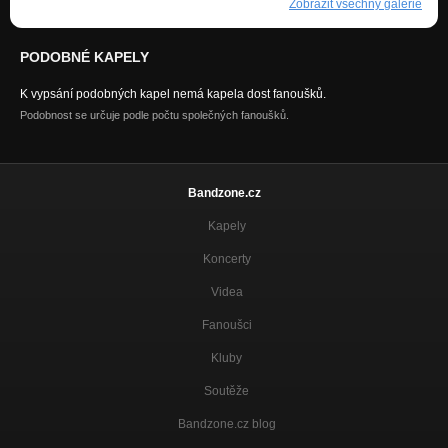
Zobrazit všechny galerie
PODOBNÉ KAPELY
K vypsání podobných kapel nemá kapela dost fanoušků.
Podobnost se určuje podle počtu společných fanoušků.
Bandzone.cz
Kapely
Koncerty
Videa
Fanoušci
Kluby
Soutěže
Bandzone.cz blog