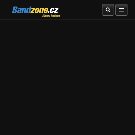
Bandzone.cz
žijeme hudbou