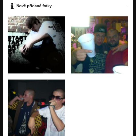
Nově přidané fotky
bastART-Chtěl bych feat.Leon&Veronika(produced by Leon)
Nezařazeno
bastART-Chce to nápad feat.Leon(produced by Leon)
Nezařazeno
bastART-Špatnej syn feat.Leon(produced by Leon)
Nezařazeno
bastART-Pilotní feat.Leon(produced by Leon)
Nezařazeno