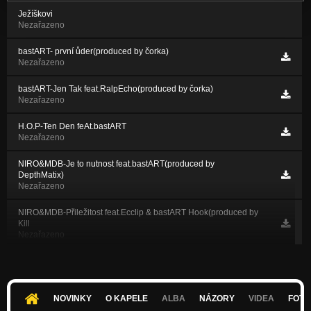
Ježíškovi
Nezařazeno
bastART- první ůder(produced by čorka)
Nezařazeno
bastART-Jen Tak feat.RalpEcho(produced by čorka)
Nezařazeno
H.O.P-Ten Den feAt.bastART
Nezařazeno
NIRO&MDB-Je to nutnost feat.bastART(produced by
DepthMatix)
Nezařazeno
NIRO&MDB-Přiležitost feat.Ecclip & bastART Hook(produced by
Kill
Nezařazeno
bastART&RalpEcho-První rande(produced by Stray Side)
Nezařazeno
bastART feat.RalpEcho-Ta děvka to chce(produced by Beger15)
NOVINKY
O KAPELE
ALBA
NÁZORY
VIDEA
FOTK
Nezařazeno