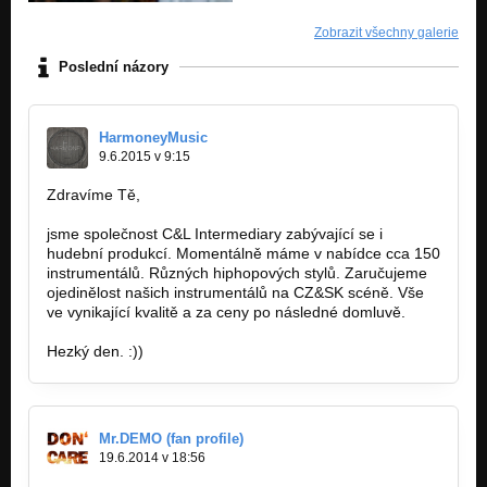
Zobrazit všechny galerie
Poslední názory
HarmoneyMusic
9.6.2015 v 9:15
Zdravíme Tě,
jsme společnost C&L Intermediary zabývající se i
hudební produkcí. Momentálně máme v nabídce cca 150
instrumentálů. Různých hiphopových stylů. Zaručujeme
ojedinělost našich instrumentálů na CZ&SK scéně. Vše
ve vynikající kvalitě a za ceny po následné domluvě.
Hezký den. :))
Mr.DEMO (fan profile)
19.6.2014 v 18:56