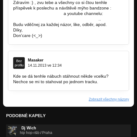
Zdravím :) , zvu tebe a všechny co si čtou tenhle
příspěvek k poslechu a návštěvě mýho bandzone :
http://bandzone.cz/79547
a youtube channelu:
https://www.youtube.com/channel/UCPeft…
..
Budu vděčnej za každej názor, like, odběr, apod.
Díky,
Don'care (<_>)
Masaker
Bez
profilu
14.11.2013 ve 12:34
Kde se dá tenhle nábuch stáhnout někde vcelku?
Nechce se mi to stahovat po jednom tracku.
Zobrazit všechny názory
PODOBNÉ KAPELY
Dj Wich
hip hop-r&b
/
Praha