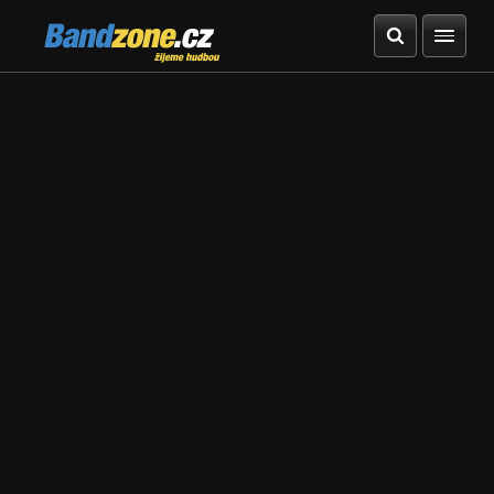
Bandzone.cz
žijeme hudbou