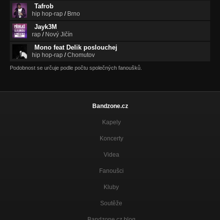
Tafrob
hip hop-rap
/
Brno
Jayk3M
rap
/
Nový Jičín
Mono feat Delik poslouchej
hip hop-rap
/
Chomutov
Podobnost se určuje podle počtu společných fanoušků.
Bandzone.cz
Kapely
Koncerty
Videa
Fanoušci
Kluby
Soutěže
Bandzone.cz blog