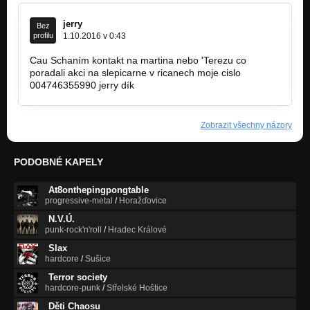
jerry
Bez
profilu
1.10.2016 v 0:43
Cau Schaním kontakt na martina nebo 'Terezu co
poradali akci na slepicarne v ricanech moje cislo
004746355990 jerry dík
Zobrazit všechny názory
PODOBNÉ KAPELY
At8onthepingpongtable
progressive-metal
/
Horažďovice
N.V.Ú.
punk-rock'n'roll
/
Hradec Králové
Slax
hardcore
/
Sušice
Terror society
hardcore-punk
/
Střelské Hoštice
Děti Chaosu