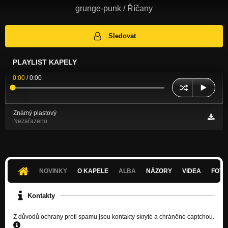
grunge-punk / Říčany
Sledovat
PLAYLIST KAPELY
0:00
/
0:00
Známý plastový
Nezařazeno
NOVINKY
O KAPELE
ALBA
NÁZORY
VIDEA
FOTK
Kontakty
Z důvodů ochrany proti spamu jsou kontakty skryté a chráněné captchou.