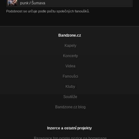
punk
/
Šumava
Podobnost se určuje podle počtu společných fanoušků.
Bandzone.cz
Kapely
Koncerty
Videa
Fanoušci
Kluby
Soutěže
Bandzone.cz blog
Inzerce a ostatní projekty
Rezervace top promo pozice na homepage