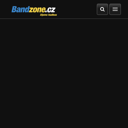
Bandzone.cz
žijeme hudbou