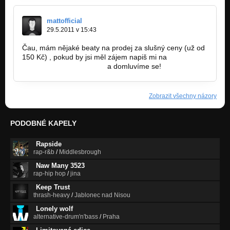
mattofficial
29.5.2011 v 15:43
Čau, mám nějaké beaty na prodej za slušný ceny (už od
150 Kč) , pokud by jsi měl zájem napiš mi na
martinsery22@gmail.com
a domluvíme se!
Zobrazit všechny názory
PODOBNÉ KAPELY
Rapside
rap-r&b
/
Middlesbrough
Naw Many 3523
rap-hip hop
/
jina
Keep Trust
thrash-heavy
/
Jablonec nad Nisou
Lonely wolf
alternative-drum'n'bass
/
Praha