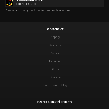
Limitovaná edice
pop-rock
/
Brno
Podobnost se určuje podle počtu společných fanoušků.
Bandzone.cz
Kapely
Koncerty
Videa
Fanoušci
Kluby
Soutěže
Bandzone.cz blog
Inzerce a ostatní projekty