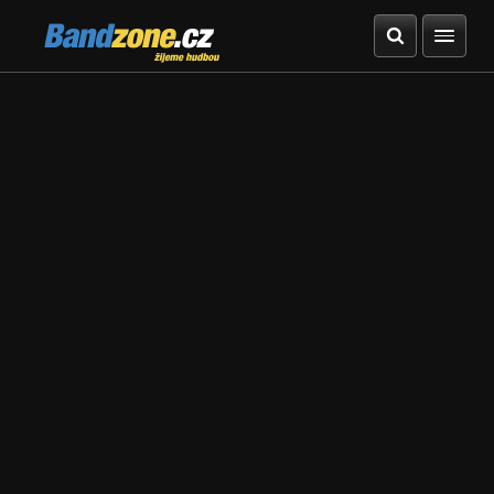
Bandzone.cz
žijeme hudbou