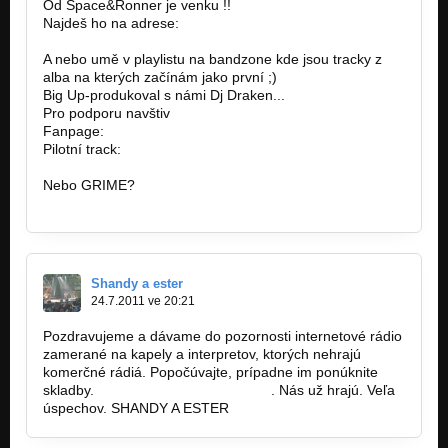
Od Space&Ronner je venku !!
Najdeš ho na adrese:
http://ulozto.cz/x9dA4wA/ronner-
space…
A nebo umě v playlistu na bandzone kde jsou tracky z
alba na kterých začínám jako první ;)
Big Up-produkoval s námi Dj Draken...
Pro podporu navštiv
Fanpage:
http://www.facebook.com/pages/Space…
Pilotní track:
http://www.youtube.com/watch?v=sUrF…
Nebo GRIME?
http://www.youtube.com/watch?
v=T8opH…
Shandy a ester
24.7.2011 ve 20:21
Pozdravujeme a dávame do pozornosti internetové rádio
zamerané na kapely a interpretov, ktorých nehrajú
komerčné rádiá. Popočúvajte, prípadne im ponúknite
skladby.
www.demomusicradio.com
. Nás už hrajú. Veľa
úspechov. SHANDY A ESTER