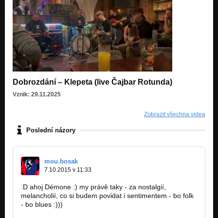
Ježišmarja bluesfolk!
Život neusvítíš Cricketem
Ježišmarja bluesfolk!
O talíř
Dobrozdání (m.o.u. Jura Bosák & Kamil Mrtvolka Quis)
V koutě sprchovém
Dobrozdání – Klepeta (live Čajbar Rotunda)
Dobrozdání (m.o.u. Jura Bosák & Kamil Mrtvolka Quis)
Vznik: 29.11.2025
Hostina pro sta ďáblů
Dobrozdání (m.o.u. Jura Bosák & Kamil Mrtvolka Quis)
Zobrazit všechna videa
Poslední názory
Otěže snů
Dobrozdání (m.o.u. Jura Bosák & Kamil Mrtvolka Quis)
Málo se mám
mou.bosak
Dobrozdání (m.o.u. Jura Bosák & Kamil Mrtvolka Quis)
7.10.2015 v 11:33
:D ahoj Démone :) my právě taky - za nostalgií,
melancholií, co si budem povidat i sentimentem - bo folk
- bo blues :)))