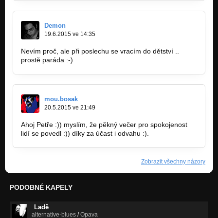
Demon
19.6.2015 ve 14:35
Nevím proč, ale při poslechu se vracím do dětství ..
prostě paráda :-)
mou.bosak
20.5.2015 ve 21:49
Ahoj Petře :)) myslím, že pěkný večer pro spokojenost
lidí se povedl :)) díky za účast i odvahu :).
Zobrazit všechny názory
PODOBNÉ KAPELY
Ladě
alternative-blues
/
Opava