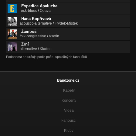
Expedice Apalucha
rock-blues
/
Opava
Hana Kopřivová
acoustic-alternative
/
Frýdek-Místek
Žamboši
folk-progressive
/
Vsetín
Zrní
alternative
/
Kladno
Podobnost se určuje podle počtu společných fanoušků.
Bandzone.cz
Kapely
Koncerty
Videa
Fanoušci
Kluby