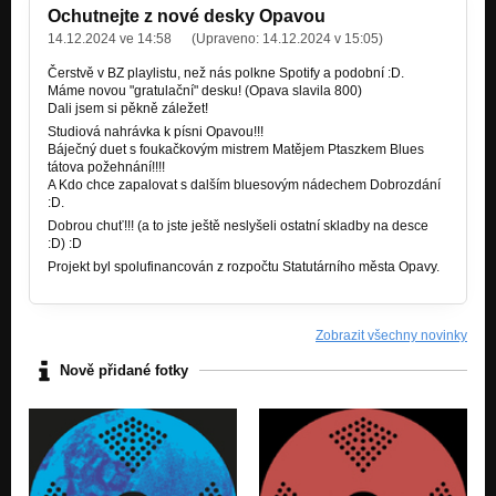
Ochutnejte z nové desky Opavou
Co je v těch hnědých očích?
14.12.2024 ve 14:58
(Upraveno:
14.12.2024 v 15:05
)
3x Víc Dobra
Čerstvě v BZ playlistu, než nás polkne Spotify a podobní :D.
Máme novou "gratulační" desku! (Opava slavila 800)
Pojď si do svědomí
Dali jsem si pěkně záležet!
3x Víc Dobra
Studiová nahrávka k písni Opavou!!!
Báječný duet s foukačkovým mistrem Matějem Ptaszkem Blues
Slitovaná
tátova požehnání!!!!
3x Víc Dobra
A Kdo chce zapalovat s dalším bluesovým nádechem Dobrozdání
:D.
To už je tak
Dobrou chuť!!! (a to jste ještě neslyšeli ostatní skladby na desce
3x Víc Dobra
:D) :D
Projekt byl spolufinancován z rozpočtu Statutárního města Opavy.
Ikarovo víno
3x Víc Dobra
Modrý kousek (feat. Hanka Kopřivová)
Zobrazit všechny novinky
3x Víc Dobra
Nově přidané fotky
Opavská skočná
Čertova skála – hudba k filmové pohádce Pavla Vaňáska
Setkání s Adamem a Evou
Ježišmarja bluesfolk!