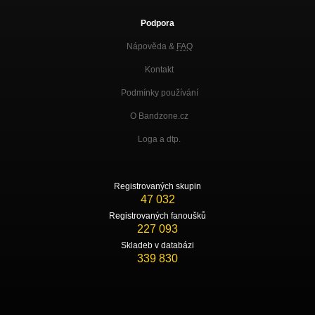
Podpora
Nápověda &
FAQ
Kontakt
Podmínky používání
O Bandzone.cz
Loga a dtp.
Registrovaných skupin
47 032
Registrovaných fanoušků
227 093
Skladeb v databázi
339 830