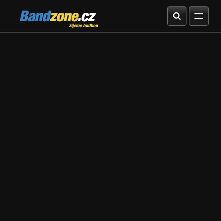
Bandzone.cz
žijeme hudbou