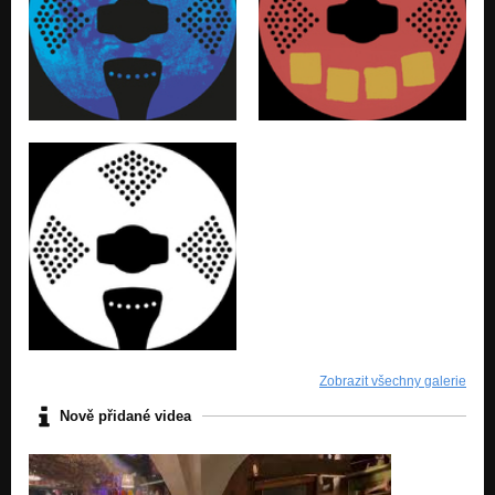
Malá šou pro Měsíc
Ježišmarja bluesfolk!
Holka s píšťalkou
Ježišmarja bluesfolk!
Smůla mě zná
Ježišmarja bluesfolk!
Jsem vlastně modrý
Ježišmarja bluesfolk!
Než mu přejdeš práh
Ježišmarja bluesfolk!
Rekviem zbloudilého kurýra
Ježišmarja bluesfolk!
Ke mně pojď a dej mi víc (feat. Tereza Urbánková)
Zobrazit všechny galerie
Ježišmarja bluesfolk!
Nově přidané videa
Osamělý Jiří
Ježišmarja bluesfolk!
Takový smutek