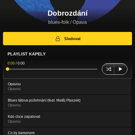
Dobrozdání
blues-folk / Opava
Sledovat
PLAYLIST KAPELY
0:00
/
0:00
Opavou
Opavou
Blues tátova požehnání (feat. Matěj Ptaszek)
Opavou
Kdo chce zapalovat
Opavou
Co by kamenem