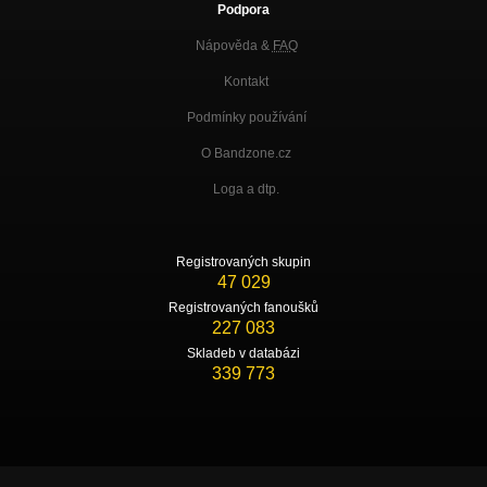
Podpora
Nápověda &
FAQ
Kontakt
Podmínky používání
O Bandzone.cz
Loga a dtp.
Registrovaných skupin
47 029
Registrovaných fanoušků
227 083
Skladeb v databázi
339 773