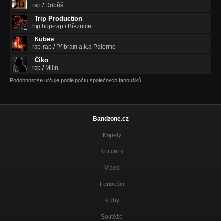
rap
/
Dobříš
Trip Production
hip hop-rap
/
Březnice
Kubeя
rap-rap
/
Příbram a.k.a Palermo
Čiko
rap
/
Milín
Podobnost se určuje podle počtu společných fanoušků.
Bandzone.cz
Kapely
Koncerty
Videa
Fanoušci
Kluby
Soutěže