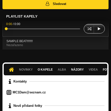
Sledovat
PLAYLIST KAPELY
0:00
/
0:00
SAMPLE BEAT!!!!!!!!
Nezařazeno
NOVINKY
O KAPELE
ALBA
NÁZORY
VIDEA
FOTK
Kontakty
MC1Dam@seznam.cz
Nově přidané fotky