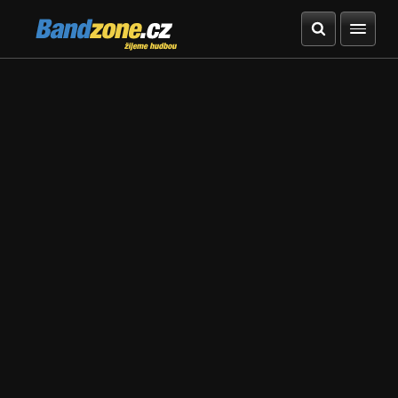
Bandzone.cz
žijeme hudbou