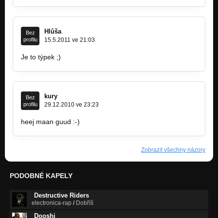
Hlůša
Bez
profilu
15.5.2011 ve 21:03
Je to týpek ;)
kury
Bez
profilu
29.12.2010 ve 23:23
heej maan guud :-)
Zobrazit všechny názory
PODOBNÉ KAPELY
Destructive Riders
electronica-rap
/
Dobříš
Dooshi