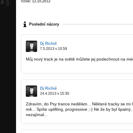
Vznik: 12.10.2012
Poslední názory
Dj Richië
7.5.2013 v 10:59
Můj nový track je na světě můžete jej poslechnout na m
http://www.youtube.com/channel/UCtxg5z2…
Dj Richië
24.4.2013 v 15:30
Zdravím, do Psy trance nedělám... Některé tracky se mi líb
mě... Spíše uplifting, progressive ;-) Né že by byl špatný,
nezajímal...