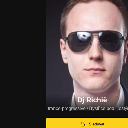
Dj Richië
trance-progressive / Bystřice pod Host
Sledovat