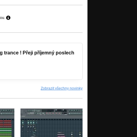
hou.
ng trance ! Přeji příjemný poslech
Zobrazit všechny novinky