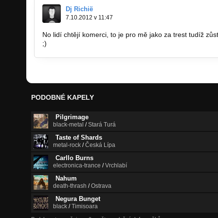
Dj Richië
7.10.2012 v 11:47
No lidí chtějí komerci, to je pro mě jako za trest tudíž z
;)
PODOBNÉ KAPELY
Pilgrimage
black-metal
/
Stará Turá
Taste of Shards
metal-rock
/
Česká Lípa
Carllo Burns
electronica-trance
/
Vrchlabí
Nahum
death-thrash
/
Ostrava
Negura Bunget
black
/
Timisoara