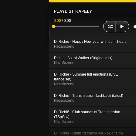
PLAYLIST KAPELY
0:00
/
0:00
Dj Richië - Happy New year with uplift heart
Nezařazeno
Richië - Astral Walker (Original mix)
Nezařazeno
Dj Richië - Summer full emotions (LIVE
trance set)
Nezařazeno
Dj Richië - Transmission flashback (latest)
Nezařazeno
Dj Richië - Club sounds of Transmission
(TSpGtw)
Nezařazeno
Dj Richië - Uplifting trance vol.5 (Alone on