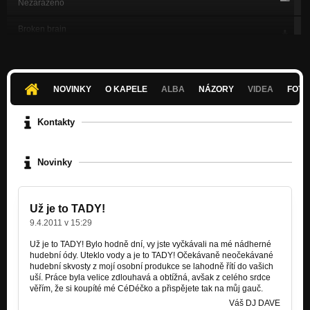
Nezařazeno
Broken brain
Nezařazeno
Life in the box
Nezařazeno
NOVINKY
O KAPELE
ALBA
NÁZORY
VIDEA
FOTK
Blue laser
Nezařazeno
Kontakty
8bit chaos
Nezařazeno
Novinky
Future sound
Nezařazeno
Už je to TADY!
box full of colours
9.4.2011 v 15:29
Nezařazeno
Už je to TADY! Bylo hodně dní, vy jste vyčkávali na mé nádherné
BLUE
hudební ódy. Uteklo vody a je to TADY! Očekávaně neočekávané
Nezařazeno
hudební skvosty z mojí osobní produkce se lahodně řítí do vašich
uší. Práce byla velice zdlouhavá a obtížná, avšak z celého srdce
věřím, že si koupíté mé CéDéčko a přispějete tak na můj gauč.
CRAZY CRAZY CRAZY!!!
Nezařazeno
Váš DJ DAVE