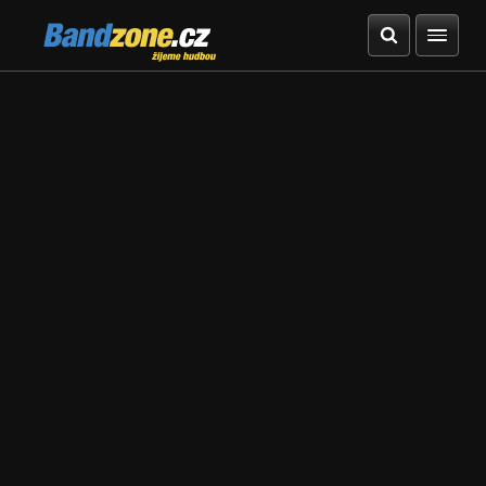
Bandzone.cz
žijeme hudbou