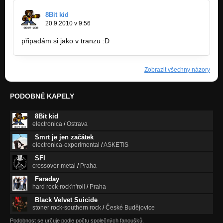
8Bit kid
20.9.2010 v 9:56
připadám si jako v tranzu :D
Zobrazit všechny názory
PODOBNÉ KAPELY
8Bit kid
electronica
/
Ostrava
Smrt je jen začátek
electronica-experimental
/
ASKETIS
SFI
crossover-metal
/
Praha
Faraday
hard rock-rock'n'roll
/
Praha
Black Velvet Suicide
stoner rock-southern rock
/
České Budějovice
Podobnost se určuje podle počtu společných fanoušků.