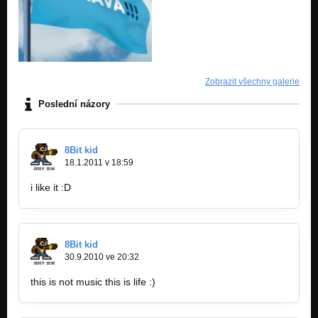
Zobrazit všechny galerie
Poslední názory
8Bit kid
18.1.2011 v 18:59
i like it :D
8Bit kid
30.9.2010 ve 20:32
this is not music this is life :)