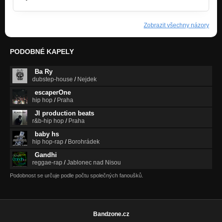
Zobrazit všechny názory
PODOBNÉ KAPELY
Ba Ry
dubstep-house
/
Nejdek
escaperOne
hip hop
/
Praha
Jl production beats
r&b-hip hop
/
Praha
baby hs
hip hop-rap
/
Borohrádek
Gandhi
reggae-rap
/
Jablonec nad Nisou
Podobnost se určuje podle počtu společných fanoušků.
Bandzone.cz