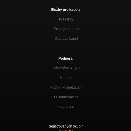
Služby pro kapely
Presskity
Prodejhudbu.cz
Doprava kapel
Podpora
Nápověda &
FAQ
Kontakt
Podmínky používání
O Bandzone.cz
Loga a dtp.
Registrovaných skupin