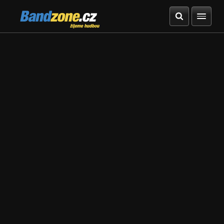
Bandzone.cz
žijeme hudbou