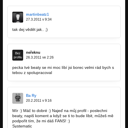
Nezařazeno
martinbeatz1
dj bad - new beat
Nezařazeno
27.3.2011 v 9:34
tak dej vědět jak.. ;)
nový dance beat (martin dudy)
Nezařazeno
neřeknu
Bez
profilu
26.3.2011 ve 2:26
pecka tvé beaty se mi moc líbí jsi borec velmi rád bych s
tebou z spolupracoval
Ba Ry
20.2.2011 v 9:16
Mír :) Máč to dobré :) Najeď na můj profil - poslechni
beaty, napiš koment a když se ti to bude líbit, můžeš mě
podpořit tím, že mi dáš FANS! :)
Systematic