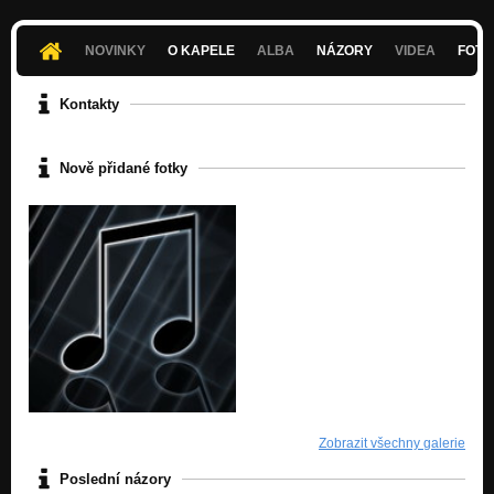
Sokolov beat by jay hood (martin dudy)
Nezařazeno
NOVINKY
O KAPELE
ALBA
NÁZORY
VIDEA
FOTK
piano beat..
Nezařazeno
Kontakty
beat z nudy
Nezařazeno
Nově přidané fotky
beat 29.1 2011
Nezařazeno
dj bad(martin dudy rap beat
Nezařazeno
14.3 2011
Nezařazeno
RnB - 7.2 2011
Nezařazeno
dj bad-rap beat
Zobrazit všechny galerie
Nezařazeno
Poslední názory
dj-bad smutná rnb instrumental