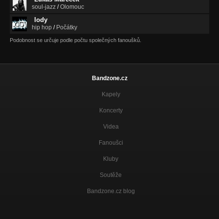
soul-jazz
/
Olomouc
lody
hip hop
/
Počátky
Podobnost se určuje podle počtu společných fanoušků.
Bandzone.cz
Kapely
Koncerty
Videa
Fanoušci
Kluby
Soutěže
Bandzone.cz blog