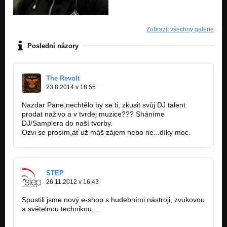
Zobrazit všechny galerie
Poslední názory
The Revolt
23.8.2014 v 18:55
Nazdar Pane,nechtělo by se ti, zkusit svůj DJ talent
prodat naživo a v tvrdej muzice??? Sháníme
DJ/Samplera do naší tvorby.
Ozvi se prosím,ať už máš zájem nebo ne...díky moc.
STEP
26.11.2012 v 16:43
Spustili jsme nový e-shop s hudebními nástroji, zvukovou
a světelnou technikou....
www.zvuk-svetla.cz/shop