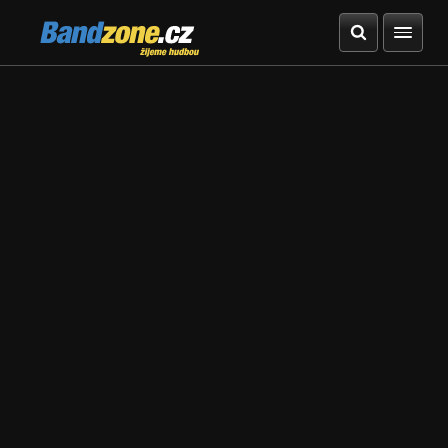
Bandzone.cz
žijeme hudbou