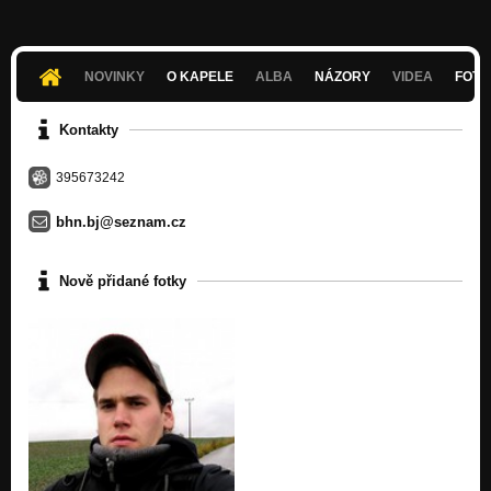
NOVINKY
O KAPELE
ALBA
NÁZORY
VIDEA
FOTK
Kontakty
395673242
bhn.bj@seznam.cz
Nově přidané fotky