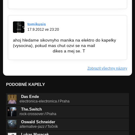
www.facebook.com/hudebninystep
tomikusis
17.9.2012 ve 23:20
ahoj hledame sikovnyho manika na elektro do kapelky
(vysocina), pokud mas chut ozvi se na mail
tazitom@seznam.cz
dikes a mej se. T
Zobrazit všechny názory
PODOBNÉ KAPELY
Das Ende
electronica-electronica
/
Praha
The.Switch
rock-crossover
/
Praha
Oswald Schneider
alternative-jazz
/
Točník
Lukas Marecek