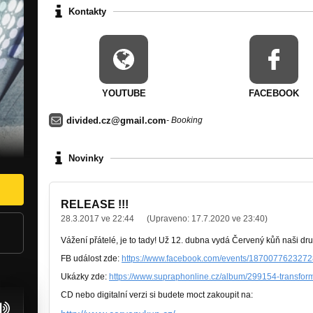
Kontakty
YOUTUBE
FACEBOOK
divided.cz@gmail.com
- Booking
Novinky
RELEASE !!!
28.3.2017 ve 22:44
(Upraveno:
17.7.2020 ve 23:40
)
Vážení přátelé, je to tady! Už 12. dubna vydá Červený kůň naši 
FB událost zde:
https://www.facebook.com/events/1870077623272
Ukázky zde:
https://www.supraphonline.cz/album/299154-transfor
CD nebo digitalní verzi si budete moct zakoupit na: