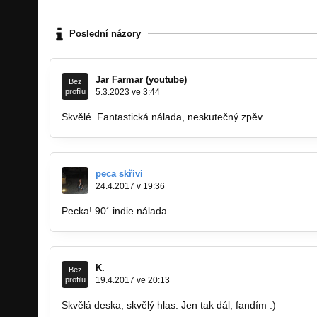
Poslední názory
Jar Farmar (youtube)
Bez
profilu
5.3.2023 ve 3:44
Skvělé. Fantastická nálada, neskutečný zpěv.
peca skřivi
24.4.2017 v 19:36
Pecka! 90´ indie nálada
K.
Bez
profilu
19.4.2017 ve 20:13
Skvělá deska, skvělý hlas. Jen tak dál, fandím :)