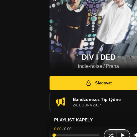
DIV I DED
indie-noise / Praha
Sledovat
Bandzone.cz Tip týdne
24. DUBNA 2017
PLAYLIST KAPELY
0:00
/
0:00