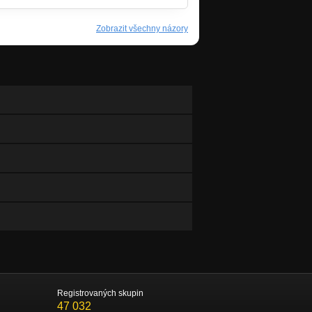
Zobrazit všechny názory
Registrovaných skupin
47 032