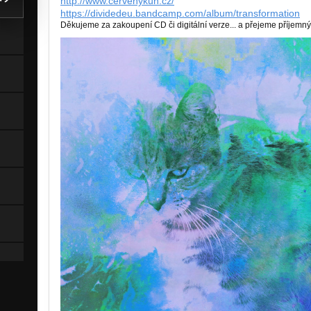
http://www.cervenykun.cz/
https://dividedeu.bandcamp.com/album/transformation
Děkujeme za zakoupení CD či digitální verze... a přejeme příjemný 