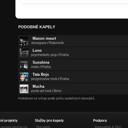
PODOBNÉ KAPELY
Manon meurt
shoegaze
/
Rakovník
Luno
psychedelic-pop
/
Praha
Sunshine
indie
/
Praha
Tata Bojs
progressive-rock
/
Praha
Mucha
punk-art rock
/
Brno
Podobnost se určuje podle počtu společných fanoušků.
tní projekty
Služby pro kapely
Podpora
p promo pozice na
Presskity
Nápověda &
FAQ