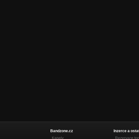
Bandzone.cz
Inzerce a osta
Kapely
Rezervace to