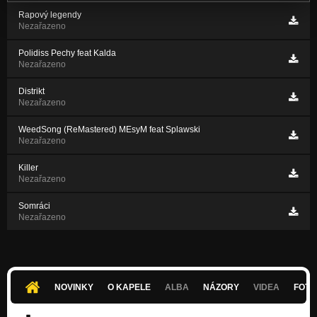
Rapový legendy
Nezařazeno
Polidiss Pechy feat Kalda
Nezařazeno
Distrikt
Nezařazeno
WeedSong (ReMastered) MEsyM feat Splawski
Nezařazeno
Killer
Nezařazeno
Somráci
Nezařazeno
NOVINKY
O KAPELE
ALBA
NÁZORY
VIDEA
FOTK