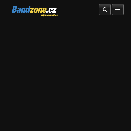
Bandzone.cz
žijeme hudbou