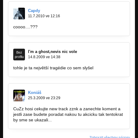
Capdy
11.7.2010 ve 12:16
coooo....???
I'm a ghost,nevis nic vole
Bez
profilu
14.8.2009 ve 14:38
tohle je ta největší tragédie co sem slyšel
Koniáš
25.3.2009 ve 23:29
CuZz hosi cekujte new track zznk a zanechte koment a
jestli zase budete poradat nakou tu akcicku tak tentokrat
by sme se ukazali...
Zobrazit všechny názory