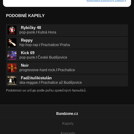
PODOBNÉ KAPELY
Rybičky 48
pop-punk
/
Kutná Hora
Reppy
hip hop-rap
/
Prachatice/ Praha
Kick 69
pop-punk
/
České Budějovice
Noir
progressive-hard rock
/
Prachatice
Fadžitulikistulán
ska-reggae
/
Prachatice až Budějovice
Podobnost se určuje podle počtu společných fanoušků.
Bandzone.cz
Kapely
Koncerty