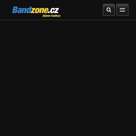
Bandzone.cz
žijeme hudbou