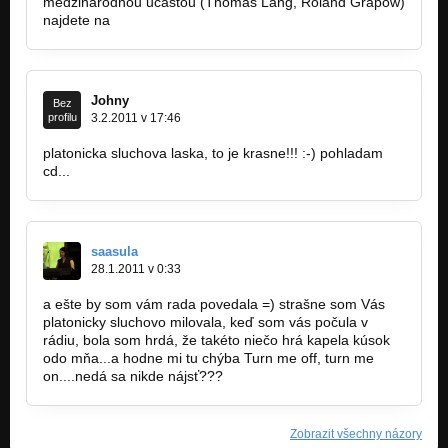
medzinarodnou ucastou (Thomas Lang, Roland Grapow)
najdete na
www.poetryintelegrams.com
Johny
Bez
profilu
3.2.2011 v 17:46
platonicka sluchova laska, to je krasne!!! :-) pohladam
cd...
saasula
28.1.2011 v 0:33
a ešte by som vám rada povedala =) strašne som Vás
platonicky sluchovo milovala, keď som vás počula v
rádiu, bola som hrdá, že takéto niečo hrá kapela kúsok
odo mňa...a hodne mi tu chýba Turn me off, turn me
on....nedá sa nikde nájsť???
Zobrazit všechny názory