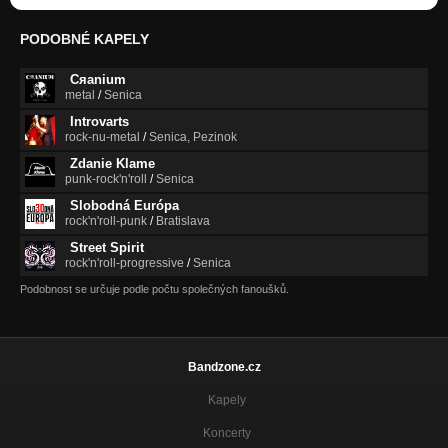
PODOBNÉ KAPELY
Cяanium
metal
/
Senica
Introvarts
rock-nu-metal
/
Senica, Pezinok
Zdanie Klame
punk-rock'n'roll
/
Senica
Slobodná Európa
rock'n'roll-punk
/
Bratislava
Street Spirit
rock'n'roll-progressive
/
Senica
Podobnost se určuje podle počtu společných fanoušků.
Bandzone.cz
Kapely
Koncerty