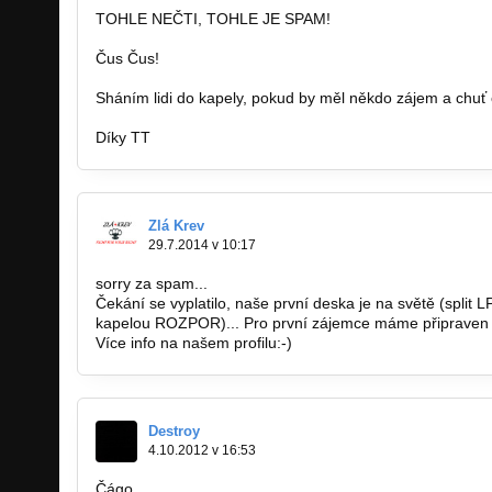
TOHLE NEČTI, TOHLE JE SPAM!
Čus Čus!
Sháním lidi do kapely, pokud by měl někdo zájem a chuť o
Díky TT
Zlá Krev
29.7.2014 v 10:17
sorry za spam...
Čekání se vyplatilo, naše první deska je na světě (split
kapelou ROZPOR)... Pro první zájemce máme připraven
Více info na našem profilu:-)
Destroy
4.10.2012 v 16:53
Čágo