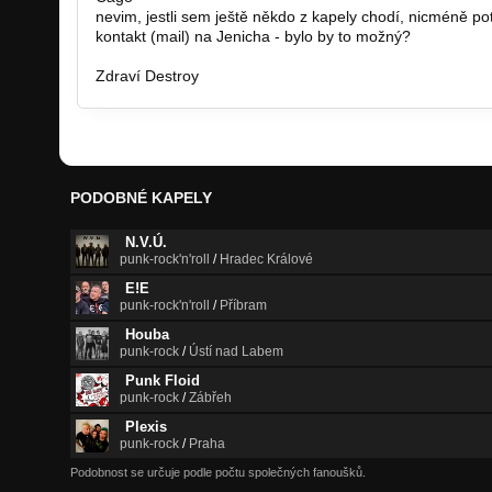
nevim, jestli sem ještě někdo z kapely chodí, nicméně po
kontakt (mail) na Jenicha - bylo by to možný?
Zdraví Destroy
PODOBNÉ KAPELY
N.V.Ú.
punk-rock'n'roll
/
Hradec Králové
E!E
punk-rock'n'roll
/
Příbram
Houba
punk-rock
/
Ústí nad Labem
Punk Floid
punk-rock
/
Zábřeh
Plexis
punk-rock
/
Praha
Podobnost se určuje podle počtu společných fanoušků.