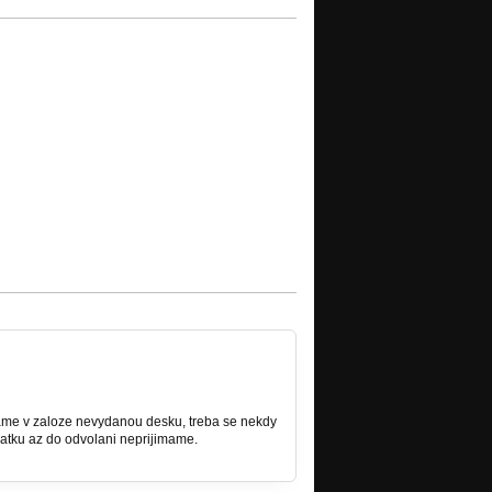
e mame v zaloze nevydanou desku, treba se nekdy
atku az do odvolani neprijimame.