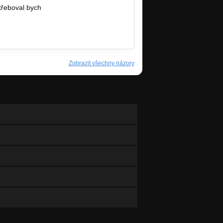
třeboval bych
Zobrazit všechny názory