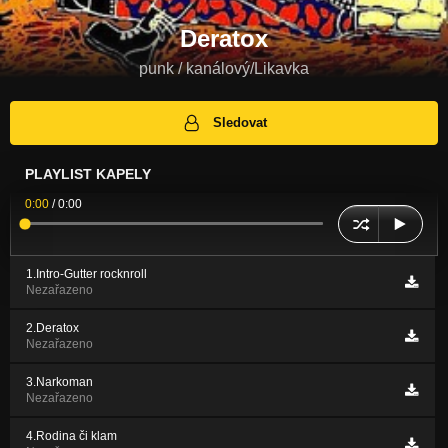
Deratox
punk / kanálový/Likavka
Sledovat
PLAYLIST KAPELY
0:00
/
0:00
1.Intro-Gutter rocknroll
Nezařazeno
2.Deratox
Nezařazeno
3.Narkoman
Nezařazeno
4.Rodina či klam