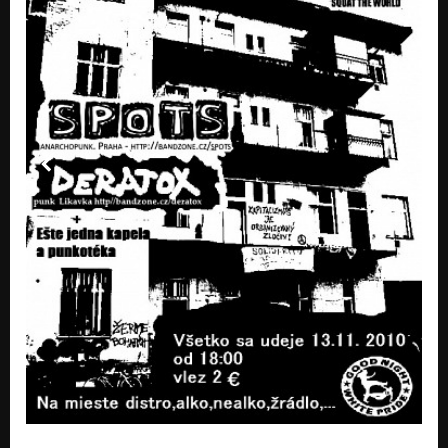
13.Policajný štát(short version)
Nezařazeno
14.Krčmárik(bonus)
Nezařazeno