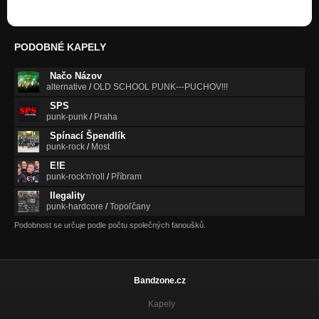
PODOBNÉ KAPELY
Načo Názov
alternative
/
OLD SCHOOL PUNK---PUCHOV!!!
SPS
punk-punk
/
Praha
Spínací Špendlík
punk-rock
/
Most
E!E
punk-rock'n'roll
/
Příbram
Ilegality
punk-hardcore
/
Topoľčany
Podobnost se určuje podle počtu společných fanoušků.
Bandzone.cz
Kapely