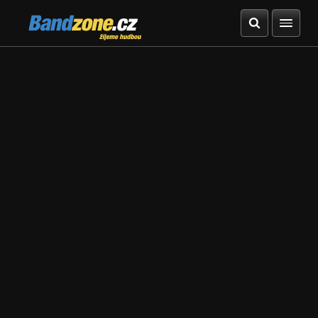
Bandzone.cz
žijeme hudbou