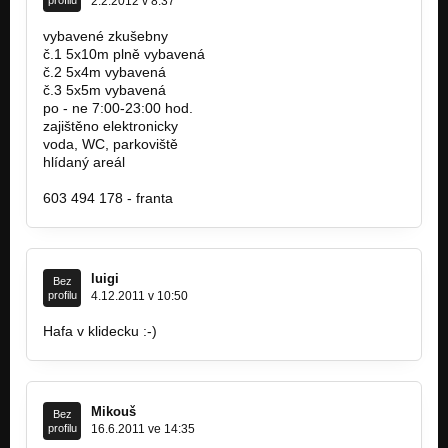
2.2.2012 v 8:37
vybavené zkušebny
č.1 5x10m plně vybavená
č.2 5x4m vybavená
č.3 5x5m vybavená
po - ne 7:00-23:00 hod.
zajištěno elektronicky
voda, WC, parkoviště
hlídaný areál
www.bluechips.cz
603 494 178 - franta
luigi
Bez
profilu
4.12.2011 v 10:50
Hafa v klidecku :-)
Mikouš
Bez
profilu
16.6.2011 ve 14:35