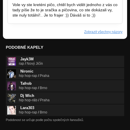
Vole vy ste kreténi pičo, chtěl bych vidět jednoho z vás co
tady píše že to je sračka a pičovina, co ste dokázali vy,
ste nuly totální!.. Je to frajer :)) Dáváš si to ;))
Zobrazit všechny názory
PODOBNÉ KAPELY
Jayk3M
rap
/
Nový Jičín
Nironic
hip hop-rap
/
Praha
Tafrob
hip hop-rap
/
Brno
Dj Wich
hip hop-r&b
/
Praha
Lara303
hip hop-rap
/
Brno
Podobnost se určuje podle počtu společných fanoušků.