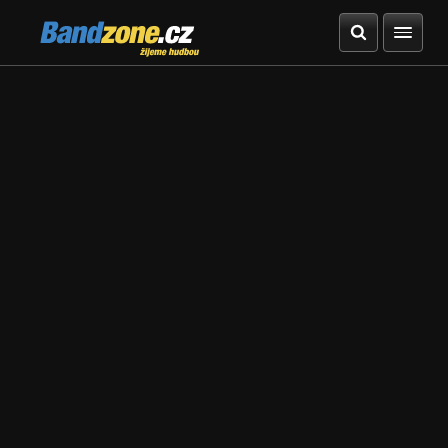
Bandzone.cz
žijeme hudbou