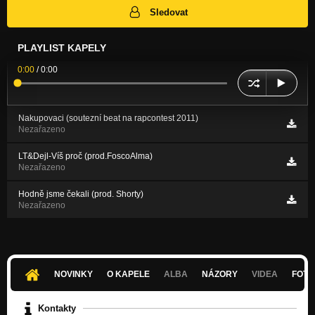
Sledovat
PLAYLIST KAPELY
0:00
/
0:00
Nakupovaci (soutezní beat na rapcontest 2011)
Nezařazeno
LT&Dejl-Víš proč (prod.FoscoAlma)
Nezařazeno
Hodně jsme čekali (prod. Shorty)
Nezařazeno
NOVINKY
O KAPELE
ALBA
NÁZORY
VIDEA
FOTK
Kontakty