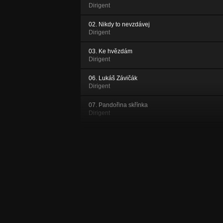
Dirigent
02. Nikdy to nevzdávej
Dirigent
03. Ke hvězdám
Dirigent
06. Lukáš Závičák
Dirigent
07. Pandořina skřínka
Dirigent
08. Moneymaker
Dirigent
09. Dirigent
Dirigent
10. Přej a bude Ti přáno
Dirigent
11. Čas běží
Dirigent