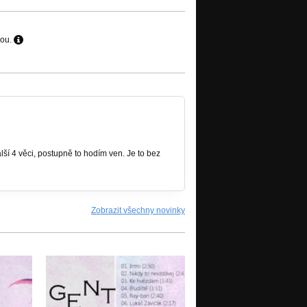
hou.
lší 4 věci, postupně to hodím ven. Je to bez
Zobrazit všechny novinky