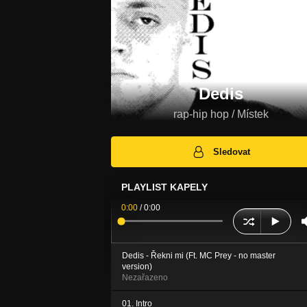
Dedis
rap-hip hop / Místek
Sledovat
PLAYLIST KAPELY
0:00
/
0:00
Dedis - Řekni mi (Ft. MC Prey - no master
version)
Nezařazeno
01. Intro