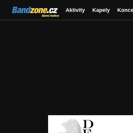
Bandzone.cz
Aktivity
Kapely
Konce
žijeme hudbou