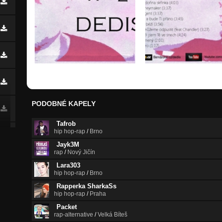
PODOBNÉ KAPELY
Tafrob
hip hop-rap
/
Brno
Jayk3M
rap
/
Nový Jičín
Lara303
hip hop-rap
/
Brno
Rapperka SharkaSs
hip hop-rap
/
Praha
Packet
rap-alternative
/
Velká Bíteš