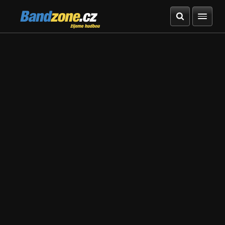
Bandzone.cz
žijeme hudbou