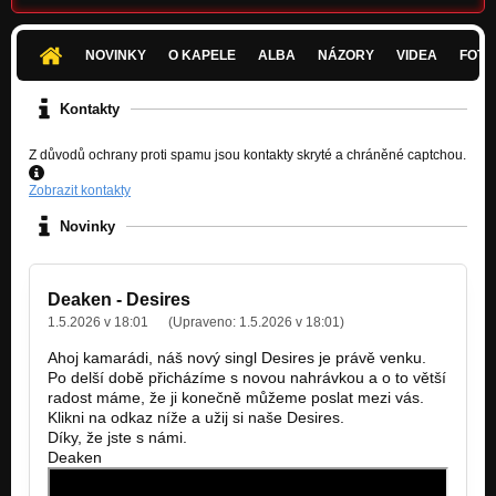
NOVINKY
O KAPELE
ALBA
NÁZORY
VIDEA
FOTK
Kontakty
Z důvodů ochrany proti spamu jsou kontakty skryté a chráněné captchou.
Zobrazit kontakty
Novinky
Deaken - Desires
1.5.2026 v 18:01
(Upraveno:
1.5.2026 v 18:01
)
Ahoj kamarádi, náš nový singl Desires je právě venku.
Po delší době přicházíme s novou nahrávkou a o to větší
radost máme, že ji konečně můžeme poslat mezi vás.
Klikni na odkaz níže a užij si naše Desires.
Díky, že jste s námi.
Deaken