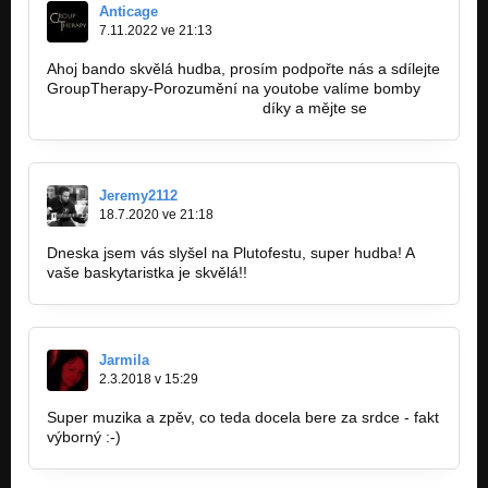
Anticage
7.11.2022 ve 21:13
Ahoj bando skvělá hudba, prosím podpořte nás a sdílejte
GroupTherapy-Porozumění na youtobe valíme bomby
https://youtu.be/9N44pbFPLd4
díky a mějte se
Jeremy2112
18.7.2020 ve 21:18
Dneska jsem vás slyšel na Plutofestu, super hudba! A
vaše baskytaristka je skvělá!!
Jarmila
2.3.2018 v 15:29
Super muzika a zpěv, co teda docela bere za srdce - fakt
výborný :-)