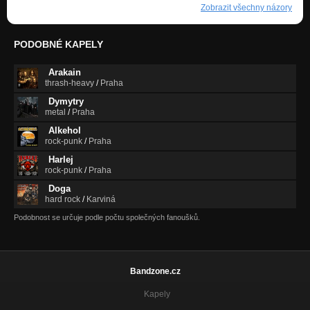
Zobrazit všechny názory
PODOBNÉ KAPELY
Arakain
thrash-heavy
/
Praha
Dymytry
metal
/
Praha
Alkehol
rock-punk
/
Praha
Harlej
rock-punk
/
Praha
Doga
hard rock
/
Karviná
Podobnost se určuje podle počtu společných fanoušků.
Bandzone.cz
Kapely