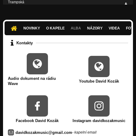
Trampská
Nezařazeno
NOVINKY
O KAPELE
ALBA
NÁZORY
VIDEA
FOTK
Kontakty
Audio dokument na rádiu
Youtube David Kozák
Wave
Facebook David Kozák
Instagram davidkozakmusic
davidkozakmusic@gmail.com
- kapelní email