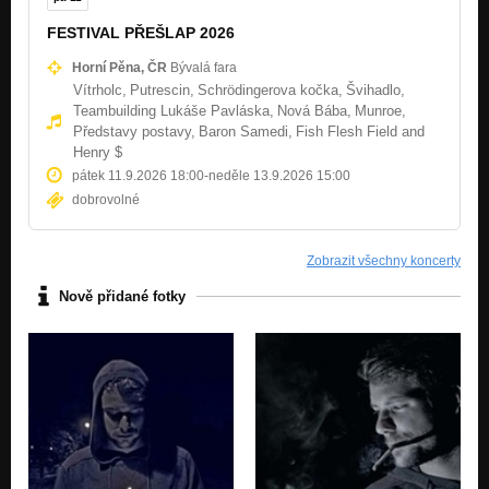
FESTIVAL PŘEŠLAP 2026
Horní Pěna, ČR
Bývalá fara
Vítrholc,
Putrescin,
Schrödingerova kočka,
Švihadlo,
Teambuilding Lukáše Pavláska,
Nová Bába,
Munroe,
Představy postavy,
Baron Samedi,
Fish Flesh Field and
Henry $
pátek 11.9.2026 18:00
-
neděle 13.9.2026 15:00
dobrovolné
Zobrazit všechny koncerty
Nově přidané fotky