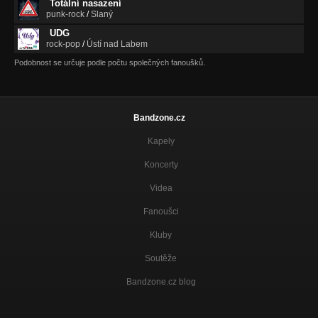
Totální nasazení
punk-rock
/
Slaný
UDG
rock-pop
/
Ústí nad Labem
Podobnost se určuje podle počtu společných fanoušků.
Bandzone.cz
Kapely
Koncerty
Videa
Fanoušci
Kluby
Soutěže
Bandzone.cz blog