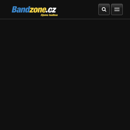
Bandzone.cz
žijeme hudbou