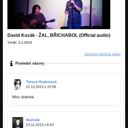
David Kozák - ŽAL, BŘICHABOL (Official audio)
Vznik: 2.1.2019
Zobrazit všechna videa
Poslední názory
Tereza Hrabinová
21.12.2013 v 15:58
Moc dobréé
tkulisek
23.11.2013 v 8:43