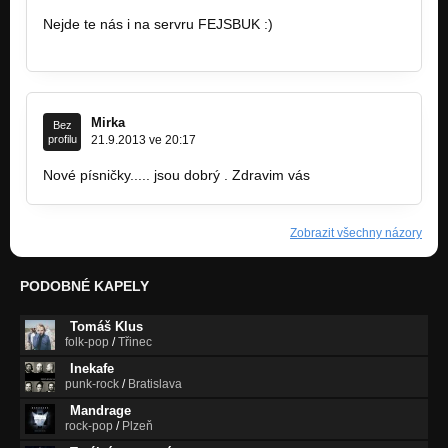
Nejde te nás i na servru FEJSBUK :)
https://m.facebook.com/?_rdr#!/profile…
Mirka
Bez
profilu
21.9.2013 ve 20:17
Nové písničky..... jsou dobrý . Zdravim vás
Zobrazit všechny názory
PODOBNÉ KAPELY
Tomáš Klus
folk-pop
/
Třinec
Inekafe
punk-rock
/
Bratislava
Mandrage
rock-pop
/
Plzeň