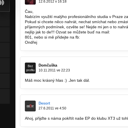
12.6.2012 v 16:18
Čau,
Nabízím využití malýho profesionálního studia v Praze za
Pokud si chcete něco nahrát, nechat smíchat nebo zmástr
příjemných podmínek, ozvěte se! Nejde mi jen o to nahrát
nejlíp jak to de!!! Ozvat se můžete buď na mail:
Swaczyn
801, nebo si mě přidejte na fb:
http://www.facebook.com/
Ondřej
Domčuška
Bez
profilu
10.11.2011 ve 22:23
Máš moc krásný hlas :) .Jen tak dál.
Desort
27.6.2011 ve 4:50
Ahoj, přijďte s náma pokřtít naše EP do klubu XT3 už toh