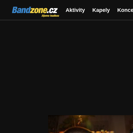
Bandzone.cz
Aktivity
Kapely
Konce
žijeme hudbou