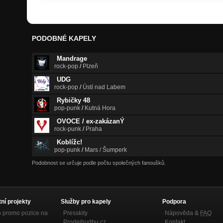
PODOBNÉ KAPELY
Mandrage
rock-pop
/
Plzeň
UDG
rock-pop
/
Ústí nad Labem
Rybičky 48
pop-punk
/
Kutná Hora
OVOCE / ex-zakázanÝ
rock-punk
/
Praha
Koblížc!
pop-punk
/
Mars / Šumperk
Podobnost se určuje podle počtu společných fanoušků.
tní projekty
Služby pro kapely
Podpora
p promo pozice na
Presskity
Nápověda &
FAQ
Prodejhudbu.cz
Kontakt