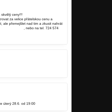
 skvělý ceny!!!
ovat za velice přátelskou cenu a
, ale přemejšlet nad tim a zkusit nahrát
a1@seznam.cz
, nebo na tel. 724 574
Firebird62
le úterý 28.6. od 19:00