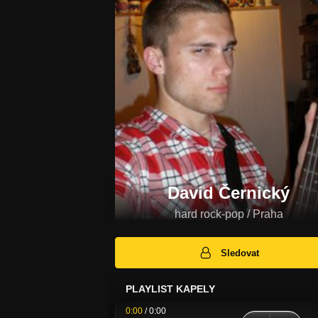
David Černický
hard rock-pop / Praha
Sledovat
PLAYLIST KAPELY
0:00
/
0:00