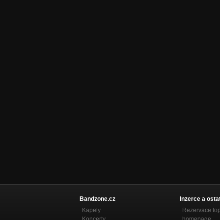
Bandzone.cz
Inzerce a osta
Kapely
Rezervace to
Koncerty
homepage