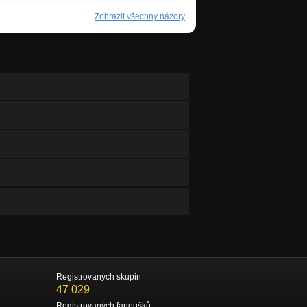
Zobrazit všechny názory
Registrovaných skupin
47 029
Registrovaných fanoušků