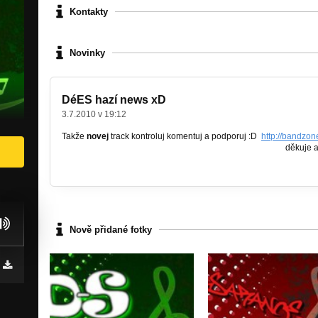
Kontakty
Novinky
DéES hazí news xD
3.7.2010 v 19:12
Takže
novej
track kontroluj komentuj a podporuj :D
http://bandzone
děkuje a zdra
Nově přidané fotky