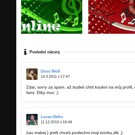
Poslední názory
Driss Wolf
14.3.2011 v 17:47
Zdar, sorry za spam, až budeš chtít koukni na můj profil,
fans. Díky moc ;)
Lucas Defro
11.12.2010 v 16:49
čau makej:) jestli chceš poslechni moji tvorbu,dik ;)