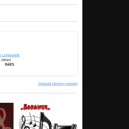
.cz/idealwitt
ví
DéES
Zobrazit všechny novinky