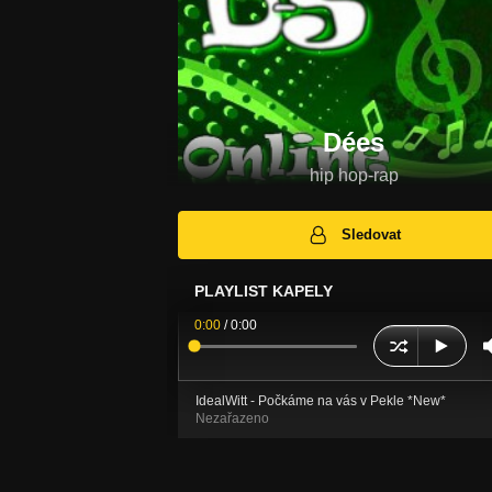
Dées
hip hop-rap
Sledovat
PLAYLIST KAPELY
0:00
/
0:00
IdealWitt - Počkáme na vás v Pekle *New*
Nezařazeno