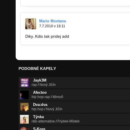
Mario Montana
7.7.2010 v 18:11
Diky..Kdis tak pridej add
PODOBNÉ KAPELY
Jayk3M
rap
/
Nový Jičín
Afectoo
hip hop-rap
/
Mimoň
Dva:dva
hip hop
/
Nový Jičín
Týnka
r&b-alternative
/
Frýdek-Místek
S-Kore