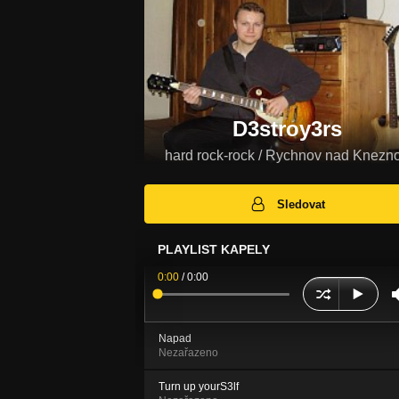
D3stroy3rs
hard rock-rock / Rychnov nad Knezn
Sledovat
PLAYLIST KAPELY
0:00
/
0:00
Napad
Nezařazeno
Turn up yourS3lf