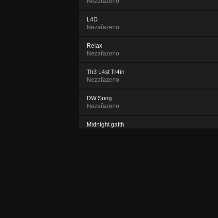
Nezařazeno
L4D
Nezařazeno
Relax
Nezařazeno
Th3 L4st Tr4in
Nezařazeno
DW Song
Nezařazeno
Midnight gaith
Nezařazeno
Sweet Dreams
Nezařazeno