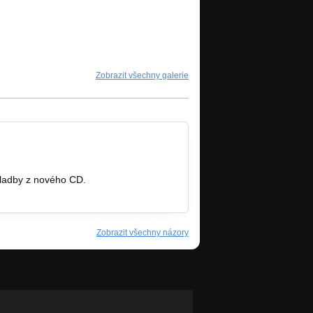
Zobrazit všechny galerie
skladby z nového CD.
/neoduvodnitelnalitost
Zobrazit všechny názory