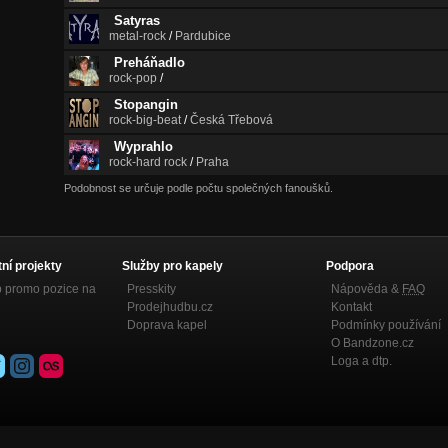
Satyras
metal-rock
/
Pardubice
Preháňadlo
rock-pop
/
Stopangin
rock-big-beat
/
Česká Třebová
Wyprahlo
rock-hard rock
/
Praha
Podobnost se určuje podle počtu společných fanoušků.
tní projekty
Služby pro kapely
Podpora
p promo pozice na
Presskity
Nápověda &
FAQ
Prodejhudbu.cz
Kontakt
Doprava kapel
Podmínky používání
O Bandzone.cz
Loga a dtp.