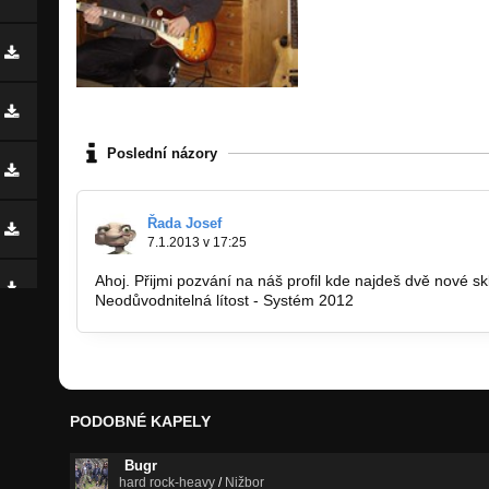
Poslední názory
Řada Josef
7.1.2013 v 17:25
Ahoj. Přijmi pozvání na náš profil kde najdeš dvě nové 
Neodůvodnitelná lítost - Systém 2012
http://bandzone.cz
PODOBNÉ KAPELY
Bugr
hard rock-heavy
/
Nižbor