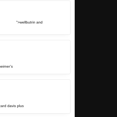
mogv.com/
">wellbutrin and
://prilosecomeprazolezrv.com/
eimer's
/
ard davis plus