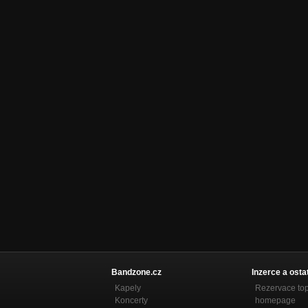
Bandzone.cz
Inzerce a osta
Kapely
Rezervace to
Koncerty
homepage