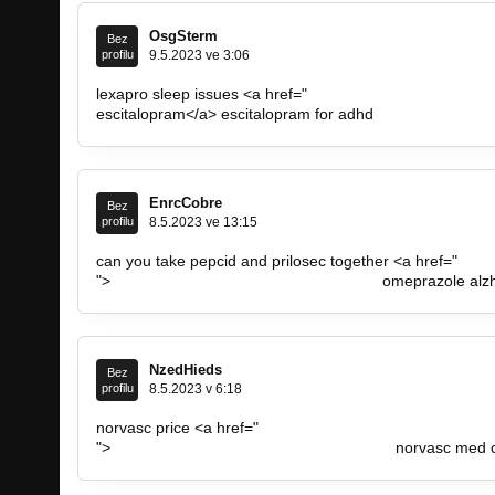
OsgSterm
Bez
profilu
9.5.2023 ve 3:06
lexapro sleep issues <a href="
https://lexaproescitalopra
escitalopram</a> escitalopram for adhd
EnrcCobre
Bez
profilu
8.5.2023 ve 13:15
can you take pepcid and prilosec together <a href="
https
">
https://prilosecomeprazolezrv.com/<…
omeprazole alzh
NzedHieds
Bez
profilu
8.5.2023 v 6:18
norvasc price <a href="
https://norvascamlodipineshe.com
">
https://norvascamlodipineshe.com/</a…
norvasc med c