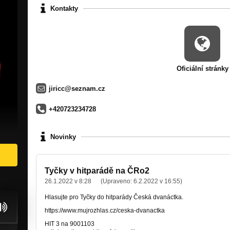
Kontakty
Oficiální stránky
jiricc@seznam.cz
+420723234728
Novinky
Tyčky v hitparádě na ČRo2
26.1.2022 v 8:28
(Upraveno:
6.2.2022 v 16:55
)
Hlasujte pro Tyčky do hitparády Česká dvanáctka.
https://www.mujrozhlas.cz/ceska-dvanactka
HIT 3 na 9001103