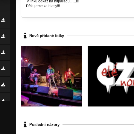
v linku odkaz na hitparádu.. ....!!!
Děkujeme za hlasy!!!
Nově přidané fotky
Poslední názory