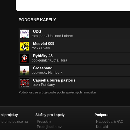
PODOBNÉ KAPELY
UDG
rock-pop
/
Ústí nad Labem
Medvěd 009
rock
/
Úvaly
Rybičky 48
pop-punk
/
Kutná Hora
Crossband
pop-rock
/
Nymburk
Capsella bursa pastoris
rock
/
Poříčany
Podobnost se určuje podle počtu společných fanoušků.
tní projekty
Služby pro kapely
Podpora
p promo pozice na
Presskity
Nápověda &
FAQ
Prodejhudbu.cz
Kontakt