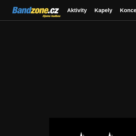
Bandzone.cz
Aktivity
Kapely
Konce
žijeme hudbou