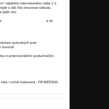
lání“ nějakého internetového rádia 1-2
vzejde a dál Vás otravovat nebudu,
 další info.
na
rockmetalradio@seznam.cz
a do
právcem autorských práv
m honorář
stou k potencionálním posluchačům.
ebo trika i ručně malovaná - FB MEESHA,