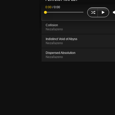
0:00
/
0:00
Collision
Nezařazeno
Indistinct Void of Abyss
Nezařazeno
Dispersed Absolution
Nezařazeno