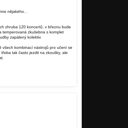
íme nějakého...
ých zhruba 120 koncertů, v březnu bude
 a temperovaná zkušebna s komplet
dby zapálený kolektiv.
 všech kombinací nástrojů pro učení se
eba tak často jezdit na zkoušky, ale
t.