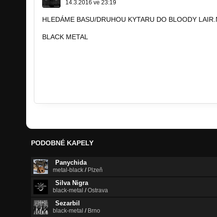
14.3.2016 ve 23:19
HLEDÁME BASU/DRUHOU KYTARU DO BLOODY LAIR.
BLACK METAL
lord.obst@seznam.cz
http://bandzone.cz/_76140
https://www.youtube.com/watch?v=n5c4…
PODOBNÉ KAPELY
Panychida
metal-black
/
Plzeň
Silva Nigra
black-metal
/
Ostrava
Sezarbil
black-metal
/
Brno