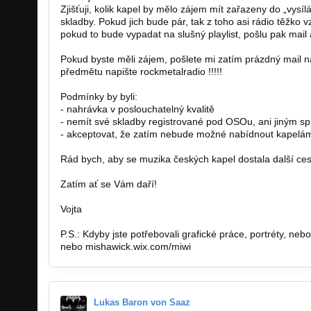
Zjišťuji, kolik kapel by mělo zájem mít zařazeny do „vysí
skladby. Pokud jich bude pár, tak z toho asi rádio těžko 
pokud to bude vypadat na slušný playlist, pošlu pak mail a
Pokud byste měli zájem, pošlete mi zatím prázdný mail 
předmětu napište rockmetalradio !!!!!
Podmínky by byli:
- nahrávka v poslouchatelný kvalitě
- nemít své skladby registrované pod OSOu, ani jiným s
- akceptovat, že zatím nebude možné nabídnout kapelá
Rád bych, aby se muzika českých kapel dostala další ce
Zatím ať se Vám daří!
Vojta
P.S.: Kdyby jste potřebovali grafické práce, portréty, n
nebo mishawick.wix.com/miwi
Lukas Baron von Saaz