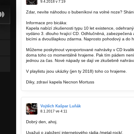
9.4.2018 v 7:19
Zdar, nevíte náhodou o bubeníkovi na volné noze? Shán
Informace pro bicáka:
Kapela nabízí zkušenosti typu 10 let existence, odehran
vydáno 3. dlouho hrající CD. Odhlučněná, zabezpečená
bicími a dvoušlapkou zdarma. Naprosto pohodový a do hu
Můžeme poskytnout vyexportované nahrávky v CD kvalitě
doma toho co momentálně hrajeme. Pak tím pádem není tř
jednou za čas. Nové nápady se dají ve zkušebně nahráva
V playlistu jsou ukázky (jen ty 2018) toho co hrajeme.
Díky, zdraví kapela Necnon Mortuss
Vojtěch Kašpar Luňák
8.1.2017 ve 4:11
Dobrý den, ahoj.
Uvažuji o založení internetového rádia /metal-rock/.