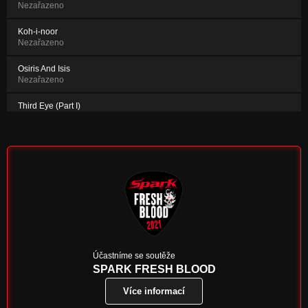
Nezařazeno
Koh-i-noor
Nezařazeno
Osiris And Isis
Nezařazeno
Third Eye (Part I)
Nezařazeno
Účastníme se soutěže
SPARK FRESH BLOOD
Více informací