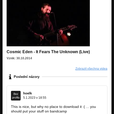
Cosmic Eden - It Fears The Unknown (Live)
Vznik: 30.10.2014
Zobrazit všechna videa
Poslední názory
hoelk
Bez
profilu
5.1.2023 v 18:55
This is nice, but why no place to download it :( ... you
should put your stuff on bandcamp