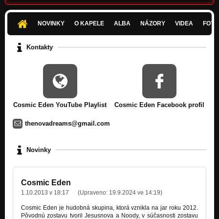
NOVINKY
O KAPELE
ALBA
NÁZORY
VIDEA
FOTK
Kontakty
Cosmic Eden YouTube Playlist
Cosmic Eden Facebook profil
thenovadreams@gmail.com
Novinky
Cosmic Eden
1.10.2013 v 18:17
(Upraveno:
19.9.2024 ve 14:19
)
Cosmic Eden je hudobná skupina, ktorá vznikla na jar roku 2012.
Pôvodnú zostavu tvoril Jesusnova a Noody, v súčasnosti zostavu