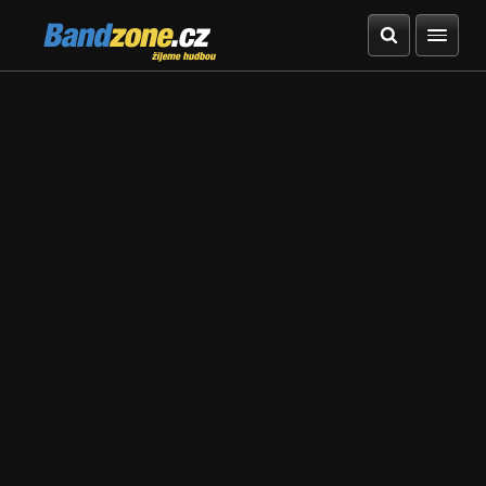
Bandzone.cz
žijeme hudbou