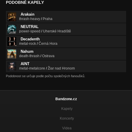
PODOBNÉ KAPELY
Arakain
thrash-heavy
/
Praha
NEUTRAL
power-speed
/
Uherské Hradiště
Decadenth
metal-rock
/
Černá Hora
Nahum
death-thrash
/
Ostrava
AINT
metal-metalcore
/
Žiar nad Hronom
Podobnost se určuje podle počtu společných fanoušků.
Bandzone.cz
Kapely
Koncerty
Videa