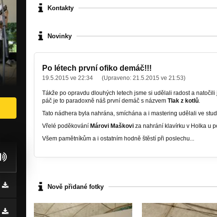
Kontakty
Novinky
Po létech první ofiko demáč!!!
19.5.2015 ve 22:34
(Upraveno:
21.5.2015 ve 21:53
)
Tákže po opravdu dlouhých letech jsme si udělali radost a natočil
páč je to paradoxně náš první demáč s názvem
Tlak z kotlů
.
Tato nádhera byla nahrána, smíchána a i mastering udělali ve studi
Vřelé poděkování
Márovi Maškovi
za nahrání klavírku v Holka u p
Všem pamětníkům a i ostatním hodně štěstí při poslechu...
Nově přidané fotky