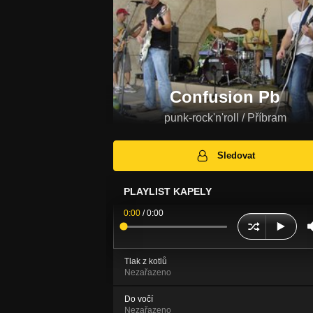
Confusion Pb
punk-rock'n'roll / Příbram
Sledovat
PLAYLIST KAPELY
0:00
/
0:00
Tlak z kotlů
Nezařazeno
Do vočí
Nezařazeno