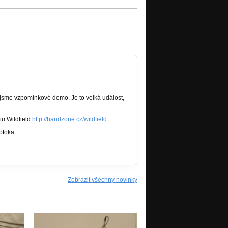
i jsme vzpomínkové demo. Je to velká událost,
u Wildfield.
http://bandzone.cz/wildfield
otoka.
Zobrazit všechny novinky