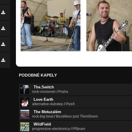
PODOBNÉ KAPELY
The.Switch
rock-crossover
/
Praha
Love Earth
alternative-dubstep
/
Plzeň
The Metuzalém
rock-big-beat
/
Bezděkov pod Třemšínem
WildField
progressive-electronica
/
Příbram