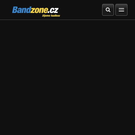
Bandzone.cz
žijeme hudbou