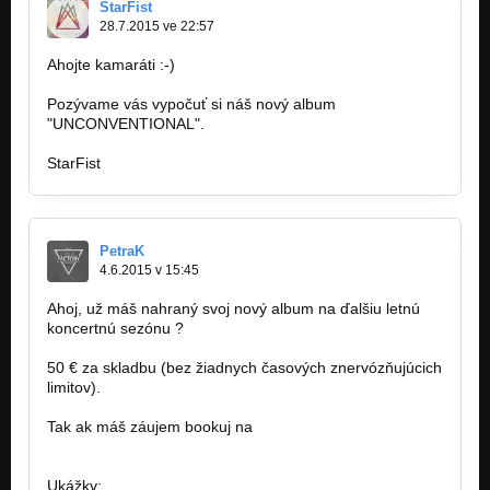
StarFist
28.7.2015 ve 22:57
Ahojte kamaráti :-)
Pozývame vás vypočuť si náš nový album
"UNCONVENTIONAL".
StarFist
PetraK
4.6.2015 v 15:45
Ahoj, už máš nahraný svoj nový album na ďalšiu letnú
koncertnú sezónu ?
50 € za skladbu (bez žiadnych časových znervózňujúcich
limitov).
Tak ak máš záujem bookuj na
famousfactory.manager@gmail.com
Ukážky: