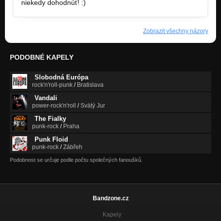
niekedy dohodnúť! :)
Zobrazit všechny názory
PODOBNÉ KAPELY
Slobodná Európa
rock'n'roll-punk
/
Bratislava
Vandali
power-rock'n'roll
/
Svätý Jur
The Fialky
punk-rock
/
Praha
Punk Floid
punk-rock
/
Zábřeh
Podobnost se určuje podle počtu společných fanoušků.
Bandzone.cz
Kapely