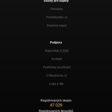
Služby pro kapely
Presskity
Prodejhudbu.cz
Doprava kapel
Podpora
Nápověda &
FAQ
Kontakt
Podmínky používání
O Bandzone.cz
Loga a dtp.
Registrovaných skupin
47 029
Registrovaných fanoušků