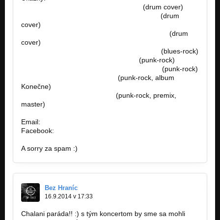
https://www.youtube.com/watch?v=L…
(drum cover)
https://www.youtube.com/watch?v=7qmu2…
(drum
cover)
https://www.youtube.com/watch?v=ZAXvGbV…
(drum
cover)
https://www.youtube.com/watch?v=fYcwoy…
(blues-rock)
https://www.youtube.com/watch?v=…
(punk-rock)
https://www.youtube.com/watch?v=sPErpV…
(punk-rock)
http://bandzone.cz/preniczanic
(punk-rock, album
Konečne)
http://bandzone.cz/lostsoulsnr
(punk-rock, premix,
master)
Email:
famousfactory.manager@gmail.com
Facebook:
https://goo.gl/unFOfx
A sorry za spam :)
Bez Hraníc
16.9.2014 v 17:33
Chalani paráda!! :) s tým koncertom by sme sa mohli