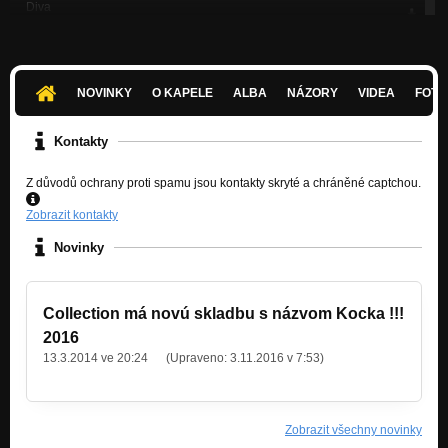
Diva
Nezařazeno
Navždy ( acoustic version )
Nezařazeno
NOVINKY
O KAPELE
ALBA
NÁZORY
VIDEA
FOTK
Divadlo
Nezařazeno
Kontakty
Navždy
Z důvodů ochrany proti spamu jsou kontakty skryté a chráněné captchou.
Nezařazeno
Zobrazit kontakty
Novinky
Collection má novú skladbu s názvom Kocka !!!
2016
13.3.2014 ve 20:24
(Upraveno:
3.11.2016 v 7:53
)
Zobrazit všechny novinky