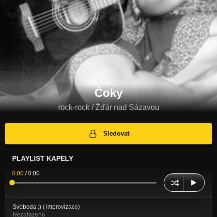
Čoky
rock-rock / Žďár nad Sázavou
Sledovat
PLAYLIST KAPELY
0:00
/
0:00
Svoboda :) ( improvizace)
Nezařazeno