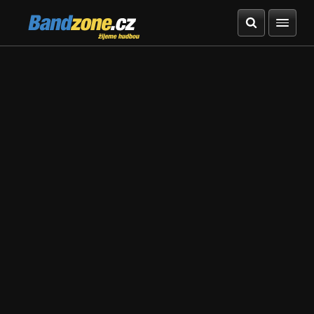
Bandzone.cz
žijeme hudbou