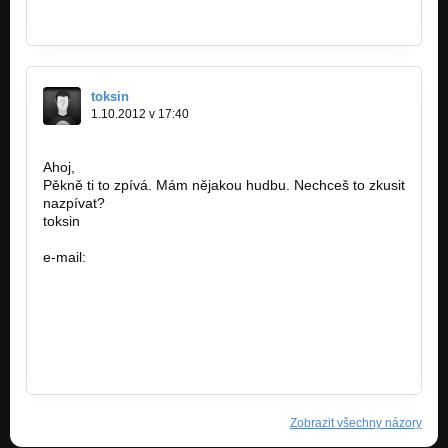
www.facebook.com/hudebninystep
toksin
1.10.2012 v 17:40
Ahoj,
Pěkně ti to zpívá. Mám nějakou hudbu. Nechceš to zkusit
nazpívat?
toksin
e-mail:
toksin12@seznam.cz
Zobrazit všechny názory