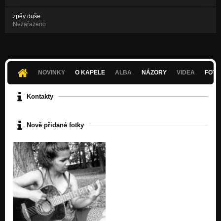
zpěv duše
Nezařazeno
NOVINKY
O KAPELE
ALBA
NÁZORY
VIDEA
FOTK
Kontakty
Nově přidané fotky