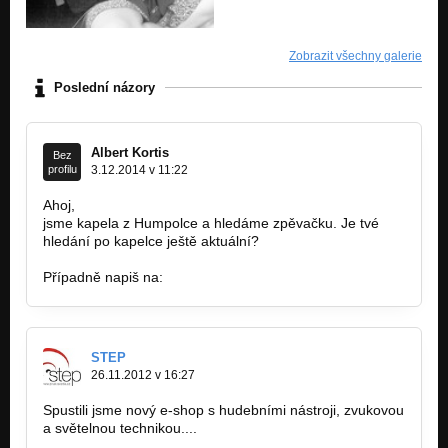
Zobrazit všechny galerie
Poslední názory
Albert Kortis
Bez
profilu
3.12.2014 v 11:22
Ahoj,
jsme kapela z Humpolce a hledáme zpěvačku. Je tvé
hledání po kapelce ještě aktuální?
Případně napiš na:
a.kortis@email.cz
STEP
26.11.2012 v 16:27
Spustili jsme nový e-shop s hudebními nástroji, zvukovou
a světelnou technikou....
www.zvuk-svetla.cz/shop