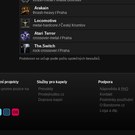
thrash-metal
/
Mladá Boleslav
Arakain
thrash-heavy
/
Praha
Locomotive
metal-hardcore
/
Český Krumlov
Atari Terror
crossover-metal
/
Praha
The.Switch
rock-crossover
/
Praha
Podobnost se určuje podle počtu společných fanoušků.
tní projekty
Služby pro kapely
Podpora
p promo pozice na
Presskity
Nápověda &
FAQ
Prodejhudbu.cz
Kontakt
Doprava kapel
Podmínky používání
O Bandzone.cz
Loga a dtp.