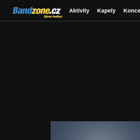
Bandzone.cz
Aktivity
Kapely
Konce
žijeme hudbou