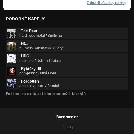
Zobrazit všechny názory
PODOBNÉ KAPELY
The Pant
hard rock-metal
/
Břidličná
HC3
nu-metal-alternative
/
Odry
UDG
rock-pop
/
Ústí nad Labem
Rybičky 48
pop-punk
/
Kutná Hora
Forgotten
alternative-rock
/
Bruntál
Podobnost se určuje podle počtu společných fanoušků.
Bandzone.cz
Kapely