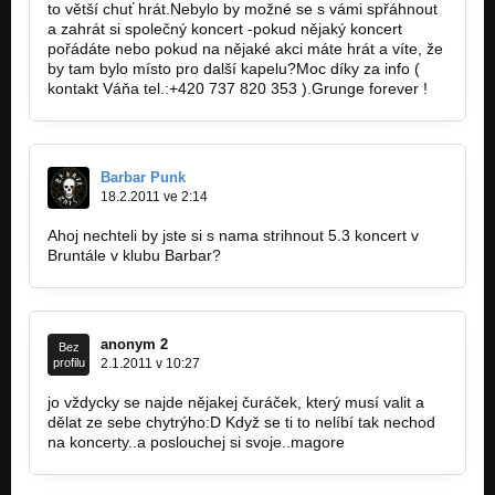
to větší chuť hrát.Nebylo by možné se s vámi spřáhnout
a zahrát si společný koncert -pokud nějaký koncert
pořádáte nebo pokud na nějaké akci máte hrát a víte, že
by tam bylo místo pro další kapelu?Moc díky za info (
kontakt Váňa tel.:+420 737 820 353 ).Grunge forever !
Barbar Punk
18.2.2011 ve 2:14
Ahoj nechteli by jste si s nama strihnout 5.3 koncert v
Bruntále v klubu Barbar?
anonym 2
Bez
profilu
2.1.2011 v 10:27
jo vždycky se najde nějakej čuráček, který musí valit a
dělat ze sebe chytrýho:D Když se ti to nelíbí tak nechod
na koncerty..a poslouchej si svoje..magore