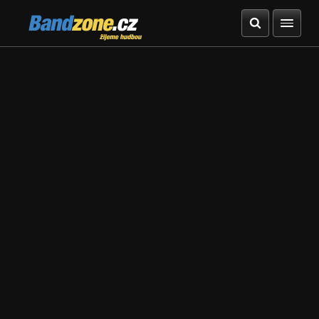
Bandzone.cz
žijeme hudbou