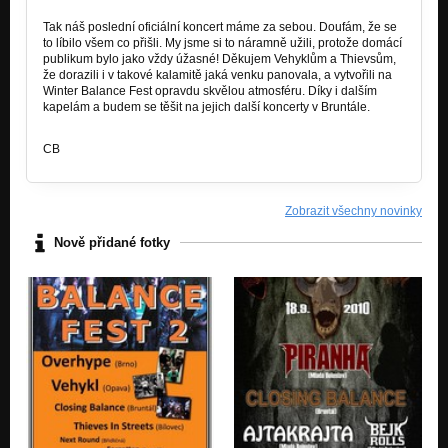
Tak náš poslední oficiální koncert máme za sebou. Doufám, že se
to líbilo všem co přišli. My jsme si to náramně užili, protože domácí
publikum bylo jako vždy úžasné! Děkujem Vehyklům a Thievsům,
že dorazili i v takové kalamitě jaká venku panovala, a vytvořili na
Winter Balance Fest opravdu skvělou atmosféru. Díky i dalším
kapelám a budem se těšit na jejich další koncerty v Bruntále.
CB
Zobrazit všechny novinky
Nově přidané fotky