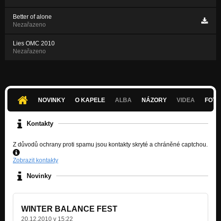
Better of alone
Nezařazeno
Lies OMC 2010
Nezařazeno
NOVINKY
O KAPELE
ALBA
NÁZORY
VIDEA
FOTK
Kontakty
Z důvodů ochrany proti spamu jsou kontakty skryté a chráněné captchou.
Zobrazit kontakty
Novinky
WINTER BALANCE FEST
20.12.2010 v 15:22