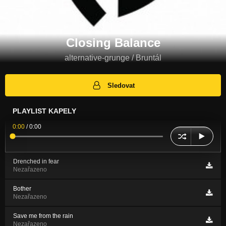
Closing Balance
alternative-grunge / Bruntál
Sledovat
PLAYLIST KAPELY
0:00
/
0:00
Drenched in fear
Nezařazeno
Bother
Nezařazeno
Save me from the rain
Nezařazeno