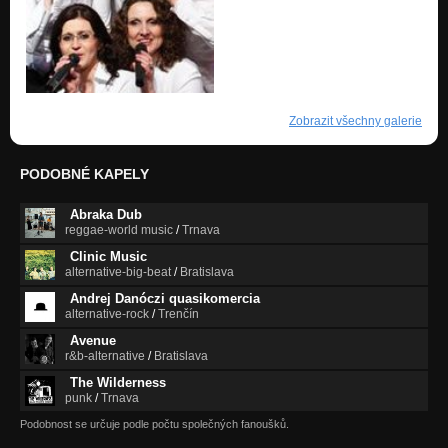
Zobrazit všechny galerie
PODOBNÉ KAPELY
Abraka Dub
reggae-world music
/
Trnava
Clinic Music
alternative-big-beat
/
Bratislava
Andrej Danóczi quasikomercia
alternative-rock
/
Trenčín
Avenue
r&b-alternative
/
Bratislava
The Wilderness
punk
/
Trnava
Podobnost se určuje podle počtu společných fanoušků.