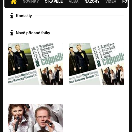
NOVINKY
O KAPELE
ALBA
NÁZORY
VIDEA
FOTK
Organ Fugue
Nezařazeno
Kontakty
Sakkijarven Polkka
Nezařazeno
Nově přidané fotky