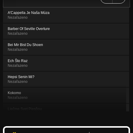
A'Cappella Je Naša Múza
Nezařazeno
Barber Of Seville Overture
Nezařazeno
Bei Mir Bist Du Shoen
Nezařazeno
Ech Što Raz
Nezařazeno
Hepsi Senin Mi?
Nezařazeno
Kokomo
Nezařazeno
Liečme Svet Piesňou
Nezařazeno
No More Blues
Nezařazeno