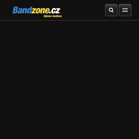
Bandzone.cz
žijeme hudbou