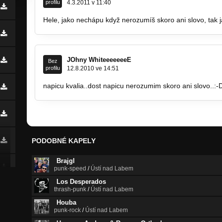
profilu
4.3.2011 v 11:40
Hele, jako nechápu když nerozumíš skoro ani slovo, tak ja
JOhny WhiteeeeeeeE
Bez
profilu
12.8.2010 ve 14:51
napicu kvalia..dost napicu nerozumim skoro ani slovo..:-D
PODOBNÉ KAPELY
Brajgl
punk-speed
/
Ústí nad Labem
Los Desperados
thrash-punk
/
Ústí nad Labem
Houba
punk-rock
/
Ústí nad Labem