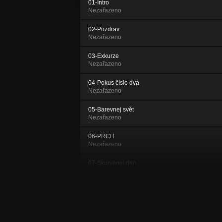
01-Intro
Nezařazeno
02-Pozdrav
Nezařazeno
03-Exkurze
Nezařazeno
04-Pokus číslo dva
Nezařazeno
05-Barevnej svět
Nezařazeno
06-PRCH
Nezařazeno
07-Skurvenej den
Nezařazeno
08-Majk remix 2008
Nezařazeno
09-Sme tu znova