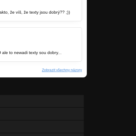
kto, že víš, že texty jsou dobrý?? ;))
 ale to newadi texty sou dobry...
Zobrazit všechny názory