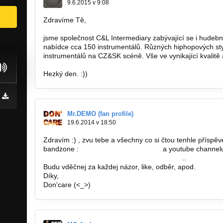
9.6.2015 v 9:08
Zdravíme Tě,
jsme společnost C&L Intermediary zabývající se i hude
nabídce cca 150 instrumentálů. Různých hiphopových sty
instrumentálů na CZ&SK scéně. Vše ve vynikající kvalitě
Hezký den. :))
Mr.DEMO (fan profile)
19.6.2014 v 18:50
Zdravím :) , zvu tebe a všechny co si čtou tenhle přísp
bandzone :
http://bandzone.cz/79547
a youtube channel
https://www.youtube.com/channel/UCPeft…
..
Budu vděčnej za každej názor, like, odběr, apod.
Díky,
Don'care (<_>)