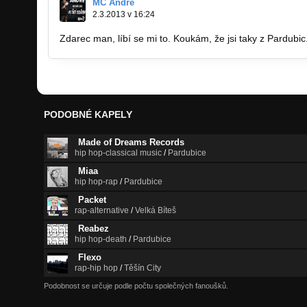
MC Andre
2.3.2013 v 16:24
Zdarec man, líbí se mi to. Koukám, že jsi taky z Pardubic
PODOBNÉ KAPELY
Made of Dreams Records
hip hop-classical music
/
Pardubice
Miaa
hip hop-rap
/
Pardubice
Packet
rap-alternative
/
Velká Bíteš
Reabez
hip hop-death
/
Pardubice
Flexo
rap-hip hop
/
Těšín City
Podobnost se určuje podle počtu společných fanoušků.