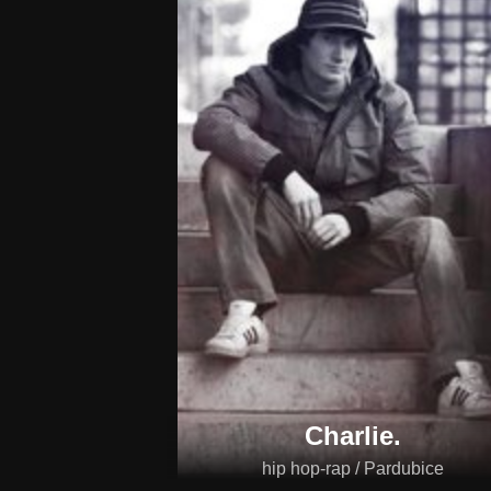
Charlie.
hip hop-rap / Pardubice