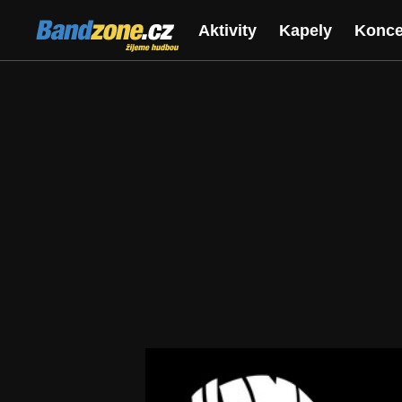
Bandzone.cz
Aktivity
Kapely
Konce
žijeme hudbou