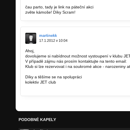
čau parto, tady je link na páteční akci
https://www.faceb
zvěte kámoše! Díky Scram!
martinekk
17.1.2012 v 10:04
Ahoj,
dovolujeme si nabídnout možnost vystoupení v klubu JET
V případě zájmu nás prosím kontaktujte na tento email:
Klub si lze rezervovat i na soukromé akce - narozeniny a
Díky a těšíme se na spolupráci
kolektiv JET club
www.jetclub.cz
PODOBNÉ KAPELY