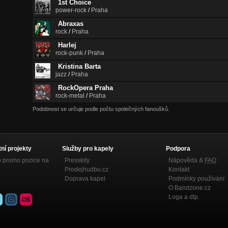
1st Choice
power-rock
/
Praha
Abraxas
rock
/
Praha
Harlej
rock-punk
/
Praha
Kristina Barta
jazz
/
Praha
RockOpera Praha
rock-metal
/
Praha
Podobnost se určuje podle počtu společných fanoušků.
tní projekty
Služby pro kapely
Podpora
p promo pozice na
Presskity
Nápověda &
FAQ
Prodejhudbu.cz
Kontakt
Doprava kapel
Podmínky používání
O Bandzone.cz
Loga a dtp.