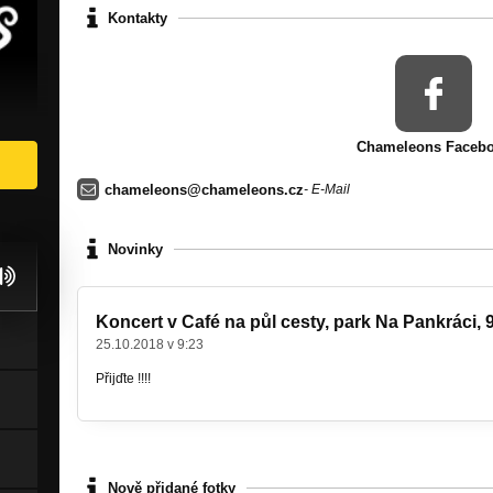
Kontakty
Chameleons Faceb
chameleons@chameleons.cz
- E-Mail
Novinky
Koncert v Café na půl cesty, park Na Pankráci, 9
25.10.2018 v 9:23
Přijďte !!!!
Nově přidané fotky