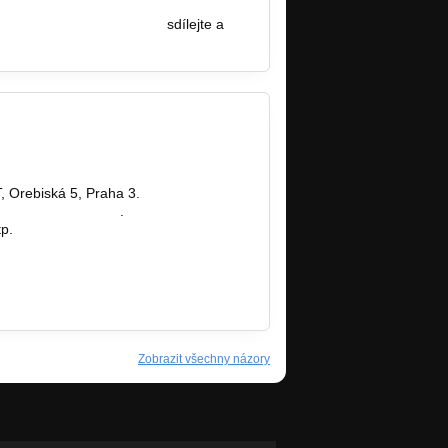
ook.com/events/2032022…
sdílejte a
, Orebiská 5, Praha 3.
jetclub@seznam.cz
.
tp.
Zobrazit všechny názory