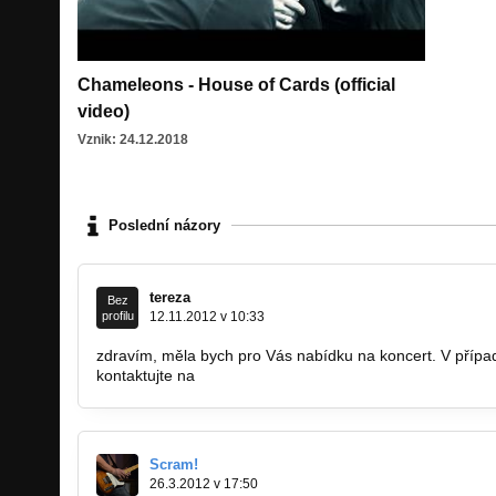
Chameleons - House of Cards (official
video)
Vznik: 24.12.2018
Poslední názory
tereza
Bez
profilu
12.11.2012 v 10:33
zdravím, měla bych pro Vás nabídku na koncert. V pří
kontaktujte na
tereza.trnikova@velka.chuchle.cz.
Scram!
26.3.2012 v 17:50