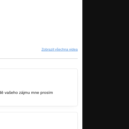
Zobrazit všechna videa
padě vašeho zájmu mne prosím