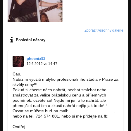
Zobrazit všechny galerie
Poslední názory
phoenix93
12.6.2012 ve 14:47
Čau,
Nabízím využití malýho profesionálního studia v Praze za
skvělý ceny!!!
Pokud si chcete něco nahrát, nechat smíchat nebo
zmástrovat za velice přátelskou cenu a příjemných
podmínek, ozvěte se! Nejde mi jen o to nahrát, ale
přemejšlet nad tim a zkusit nahrát nejlíp jak to de!!!
Ozvat se můžete buď na mail:
Swaczyna1@seznam.cz
,
nebo na tel. 724 574 801, nebo si mě přidejte na fb:
http://www.facebook.com/Firebird62
Ondřej