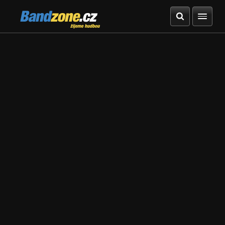
Bandzone.cz
žijeme hudbou