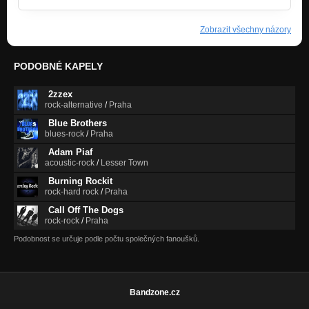
Zobrazit všechny názory
PODOBNÉ KAPELY
2zzex
rock-alternative
/
Praha
Blue Brothers
blues-rock
/
Praha
Adam Piaf
acoustic-rock
/
Lesser Town
Burning Rockit
rock-hard rock
/
Praha
Call Off The Dogs
rock-rock
/
Praha
Podobnost se určuje podle počtu společných fanoušků.
Bandzone.cz