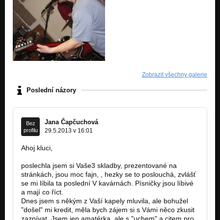
Zobrazit všechny galerie
Poslední názory
Jana Čapčuchová
Bez
profilu
29.5.2013 v 16:01
Ahoj kluci,
poslechla jsem si Vaše3 skladby, prezentované na
stránkách, jsou moc fajn, , hezky se to poslouchá, zvlášť
se mi líbila ta poslední V kavárnách. Písničky jsou líbivé
a mají co říct.
Dnes jsem s někým z Vaší kapely mluvila, ale bohužel
"došel" mi kredit, měla bych zájem si s Vámi něco zkusit
zazpívat. Jsem jen amatérka, ale s "uchem" a citem pro