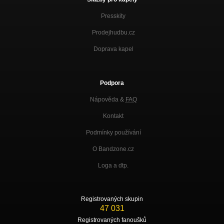
Presskity
Prodejhudbu.cz
Doprava kapel
Podpora
Nápověda &
FAQ
Kontakt
Podmínky používání
O Bandzone.cz
Loga a dtp.
Registrovaných skupin
47 031
Registrovaných fanoušků