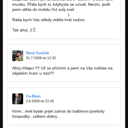
muziku. Přála bych si, kdybyste se ozvali. Nevím, jestli
jsem stihla do mobilu říct svůj mail
(jana.capcuchova@seznam.cz
).
Ráda bych Vás někdy viděla hrát naživo.
Tak ahoj. J.Č.
René Souček
31.7.2008 ve 12:32
Ahoj chlapci !!!! Už se přízním a jsem na Vás zvědav na
nějakém hraní u nás!!!!
Cu-Bass
3.6.2008 ve 21:45
hmm...meli byste prijet zahrat do balbinovi poeticky
hospudky...celkem dobry...