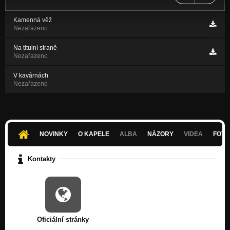
Kamenná věž
Nezařazeno
Na titulní straně
Nezařazeno
V kavárnách
Nezařazeno
NOVINKY
O KAPELE
ALBA
NÁZORY
VIDEA
FOTK
Kontakty
Oficiální stránky