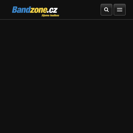
Bandzone.cz
žijeme hudbou