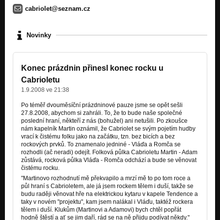
cabriolet@seznam.cz
Novinky
Konec prázdnin přinesl konec rocku u
Cabrioletu
1.9.2008 ve 21:38
Po téměř dvouměsíční prázdninové pauze jsme se opět sešli
27.8.2008, abychom si zahráli. To, že to bude naše společné
poslední hraní, někteří z nás (bohužel) ani netušili. Po zkoušce
nám kapelník Martin oznámil, že Cabriolet se svým pojetím hudby
vrací k čistému folku jako na začátku, tzn. bez bicích a bez
rockových prvků. To znamenalo jedniné - Vláďa a Romča se
rozhodli (ač neradi) odejít. Folková půlka Cabrioletu Martin - Adam
zůstává, rocková půlka Vláďa - Romča odchází a bude se věnovat
čistému rocku.
"Martinovo rozhodnutí mě překvapilo a mrzí mě to po tom roce a
půl hraní s Cabrioletem, ale já jsem rockem tělem i duší, takže se
budu raději věnovat hře na elektrickou kytaru v kapele Tendence a
taky v novém "projektu", kam jsem nalákal i Vláďu, taktéž rockera
tělem i duší. Klukům (Martinovi a Adamovi) bych chtěl popřát
hodně štěstí a ať se jim daří, rád se na ně přijdu podívat někdy."