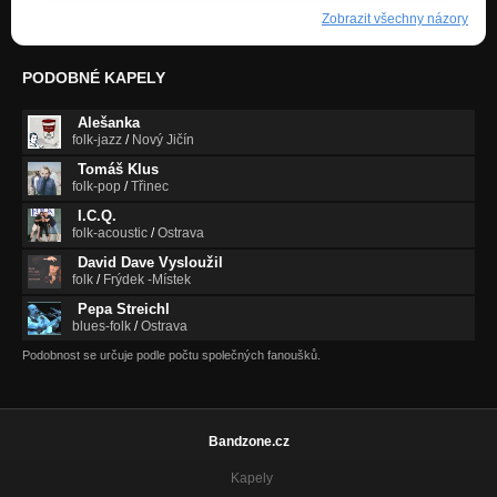
Zobrazit všechny názory
PODOBNÉ KAPELY
Alešanka
folk-jazz
/
Nový Jičín
Tomáš Klus
folk-pop
/
Třinec
I.C.Q.
folk-acoustic
/
Ostrava
David Dave Vysloužil
folk
/
Frýdek -Místek
Pepa Streichl
blues-folk
/
Ostrava
Podobnost se určuje podle počtu společných fanoušků.
Bandzone.cz
Kapely