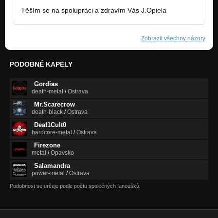
http://heluska.cechova.sweb.cz/Web%2…
Těším se na spolupráci a zdravím Vás J.Opiela
Zobrazit všechny názory
PODOBNÉ KAPELY
Gordias
death-metal
/
Ostrava
Mr.Scarecrow
death-black
/
Ostrava
Deaf1Cult0
hardcore-metal
/
Ostrava
Firezone
metal
/
Opavsko
Salamandra
power-metal
/
Ostrava
Podobnost se určuje podle počtu společných fanoušků.