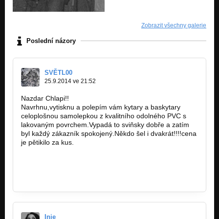
Zobrazit všechny galerie
Poslední názory
SVĚTL00
25.9.2014 ve 21:52
Nazdar Chlapi!!
Navrhnu,vytisknu a polepím vám kytary a baskytary
celoplošnou samolepkou z kvalitního odolného PVC s
lakovaným povrchem.Vypadá to sviňsky dobře a zatím
byl každý zákazník spokojený.Někdo šel i dvakrát!!!!cena
je pětikilo za kus.
https://www.facebook.com…
design@kytarovesamolepky.eu
Inie