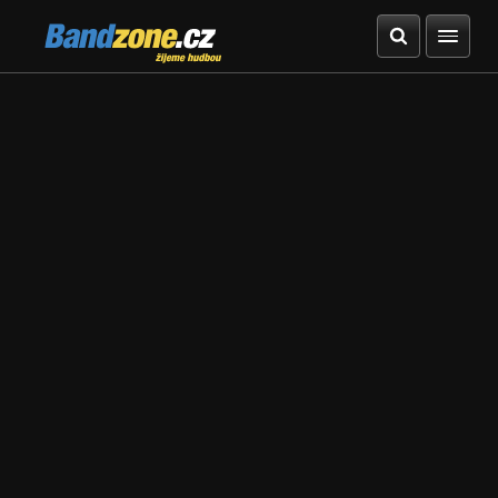
Bandzone.cz
žijeme hudbou