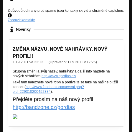
Z důvodů ochrany proti spamu jsou kontakty skryté a chráněné captchou.
Zobrazit kontakty
Novinky
ZMĚNA NÁZVU, NOVÉ NAHRÁVKY, NOVÝ
PROFIL!!
10.9.2011 ve 22:13
(Upraveno:
11.9.2011 v 17:25
)
Skupina změnila svůj název, nahrávky a další info najdete na
nových stránkách
http://www.gordias.cz/
.
Také tam naleznete nové fotky a podívejte se také na náš nejbližší
koncert(
http://www.facebook.com/event.php?
eid=229310200452384
).
Přejděte prosím na náš nový profil
http://bandzone.cz/gordias