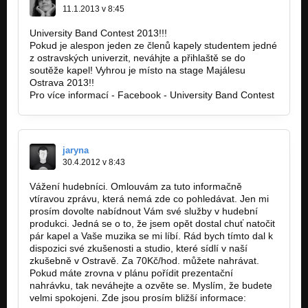
11.1.2013 v 8:45
University Band Contest 2013!!!
Pokud je alespon jeden ze členů kapely studentem jedné
z ostravských univerzit, neváhjte a přihlaště se do
soutěže kapel! Vyhrou je místo na stage Majálesu
Ostrava 2013!!
Pro více informací - Facebook - University Band Contest
jaryna
30.4.2012 v 8:43
Vážení hudebníci. Omlouvám za tuto informačně
vtíravou zprávu, která nemá zde co pohledávat. Jen mi
prosím dovolte nabídnout Vám své služby v hudební
produkci. Jedná se o to, že jsem opět dostal chuť natočit
pár kapel a Vaše muzika se mi líbí. Rád bych tímto dal k
dispozici své zkušenosti a studio, které sídlí v naší
zkušebně v Ostravě. Za 70Kč/hod. můžete nahrávat.
Pokud máte zrovna v plánu pořídit prezentační
nahrávku, tak neváhejte a ozvěte se. Myslím, že budete
velmi spokojeni. Zde jsou prosím bližší informace: