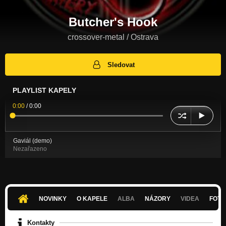
Butcher's Hook
crossover-metal / Ostrava
Sledovat
PLAYLIST KAPELY
0:00
/
0:00
Gaviál (demo)
Nezařazeno
NOVINKY
O KAPELE
ALBA
NÁZORY
VIDEA
FOTK
Kontakty