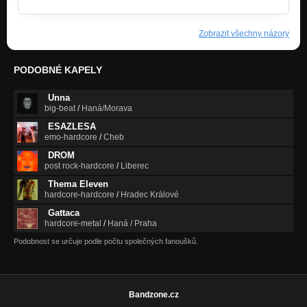
Zobrazit všechny názory
PODOBNÉ KAPELY
Unna
big-beat
/
Haná/Morava
ESAZLESA
emo-hardcore
/
Cheb
DROM
post rock-hardcore
/
Liberec
Thema Eleven
hardcore-hardcore
/
Hradec Králové
Gattaca
hardcore-metal
/
Haná / Praha
Podobnost se určuje podle počtu společných fanoušků.
Bandzone.cz