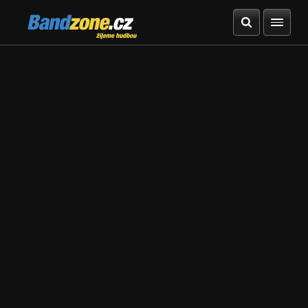
Bandzone.cz
žijeme hudbou