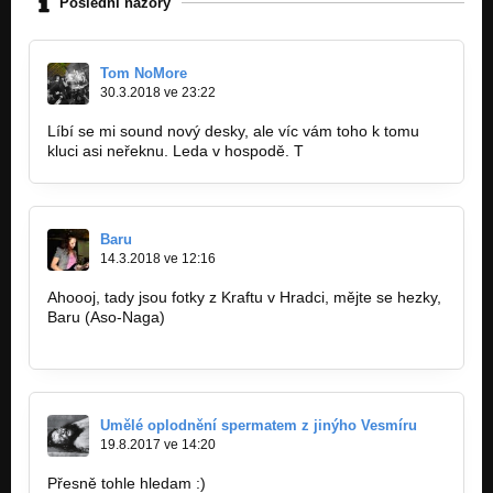
Poslední názory
Tom NoMore
30.3.2018 ve 23:22
Líbí se mi sound nový desky, ale víc vám toho k tomu
kluci asi neřeknu. Leda v hospodě. T
Baru
14.3.2018 ve 12:16
Ahoooj, tady jsou fotky z Kraftu v Hradci, mějte se hezky,
Baru (Aso-Naga)
https://aso-naga.rajce.idnes.cz/Kraft_-…
Umělé oplodnění spermatem z jinýho Vesmíru
19.8.2017 ve 14:20
Přesně tohle hledam :)