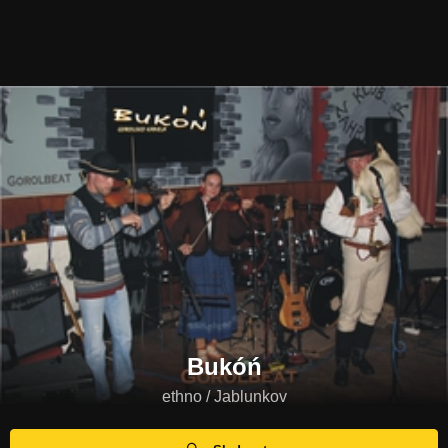
Bukóń
ethno / Jablunkov