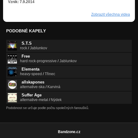
Vznik: 7.9.2014
Zobrazit všechna videa
PODOBNÉ KAPELY
S.T.S
rock
/
Jablunkov
Free
hard rock-progressive
/
Jablunkov
Elementa
heavy-speed
/
Třinec
allskapones
alternative-ska
/
Karviná
Suffer Age
alternative-metal
/
Nýdek
Podobnost se určuje podle počtu společných fanoušků.
Bandzone.cz