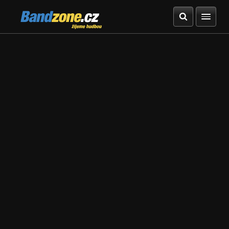
Bandzone.cz
žijeme hudbou