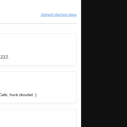
Zobrazit všechna videa
ZZZZ.
afe, hurá zkoušet :)