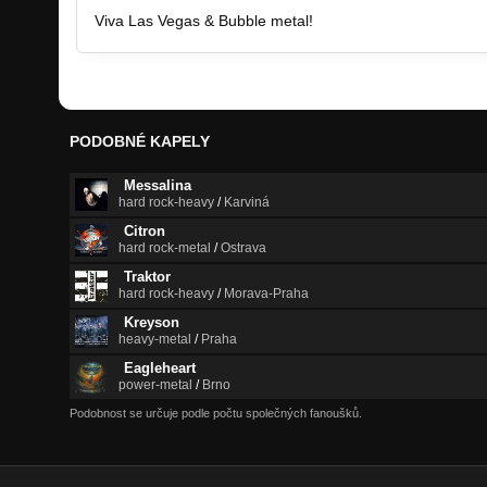
Viva Las Vegas & Bubble metal!
PODOBNÉ KAPELY
Messalina
hard rock-heavy
/
Karviná
Citron
hard rock-metal
/
Ostrava
Traktor
hard rock-heavy
/
Morava-Praha
Kreyson
heavy-metal
/
Praha
Eagleheart
power-metal
/
Brno
Podobnost se určuje podle počtu společných fanoušků.