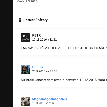
Vznik: 7.3.2015
Poslední názory
PETR
Bez
profilu
17.11.2016 v 11:21
TAK VÁS SLYŠÍM POPRVÉ JE TO DOST DOBRÝ NÁŘE
Brumla
25.9.2015 ve 23:33
Kulihraši koncert domluven a potvrzen 12,12,2015 Hard C
Magdamagdamagda604
13.3.2015 v 7:06