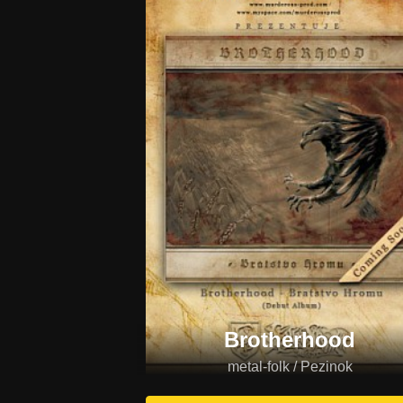
Brotherhood
metal-folk / Pezinok