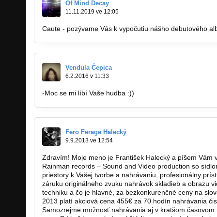
Of Mind Decay
11.11.2019 ve 12:05
Caute - pozývame Vás k vypočutiu nášho debutového a
Vendula Čepica
6.2.2016 v 11:33
-Moc se mi líbí Vaše hudba :))
Fero Ferage Halecký
9.9.2013 ve 12:54
Zdravím! Moje meno je František Halecký a píšem Vám v
Rainman records – Sound and Video production so sídlo
priestory k Vašej tvorbe a nahrávaniu, profesionálny prís
záruku originálneho zvuku nahrávok skladieb a obrazu v
techniku a čo je hlavné, za bezkonkurenčné ceny na slo
2013 platí akciová cena 455€ za 70 hodín nahrávania čis
Samozrejme možnosť nahrávania aj v kratšom časovom 