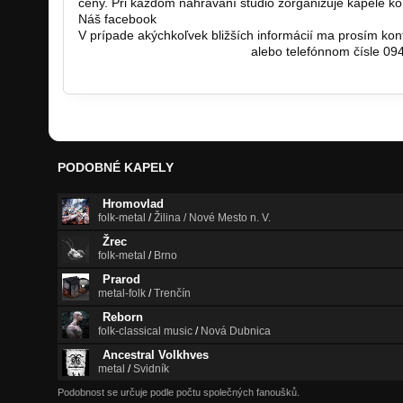
ceny. Pri každom nahrávaní štúdio zorganizuje kapele k
Náš facebook
https://www.facebook.com/pages/Rainma
V prípade akýchkoľvek bližších informácií ma prosím kont
rainmanmanager@gmail.com
alebo telefónnom čísle 09
PODOBNÉ KAPELY
Hromovlad
folk-metal
/
Žilina / Nové Mesto n. V.
Žrec
folk-metal
/
Brno
Prarod
metal-folk
/
Trenčín
Reborn
folk-classical music
/
Nová Dubnica
Ancestral Volkhves
metal
/
Svidník
Podobnost se určuje podle počtu společných fanoušků.