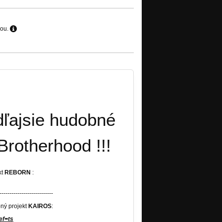
hou.
dľajsie hudobné
Brotherhood !!!
kt
REBORN
:
---------------------------
bný projekt
KAIROS
:
ef=ts