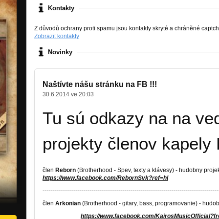
Kontakty
Z důvodů ochrany proti spamu jsou kontakty skryté a chráněné captc
Zobrazit kontakty
Novinky
Naštívte nášu stránku na FB !!!
30.6.2014 ve 20:03
Tu sú odkazy na na ve
projekty členov kapely 
člen
Reborn
(Brotherhood - Spev, texty a klávesy) - hudobny proje
https://www.facebook.com/RebornSvk?ref=hl
------------------------------------------------------------------------------------------
člen
Arkonian
(Brotherhood - gitary, bass, programovanie) - hudo
https://www.facebook.com/KairosMusicOfficial?fr