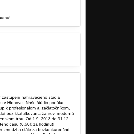
lbumu!
 zastúpení nahrávacieho štúdia
m v Hlohovci. Naše štúdio ponúka
tup k profesionálom aj začiatočníkom,
ideí bez škatuľkovania žánrov, modernú
venskom trhu. Od 1.9. 2013 do 31.12.
tého času (6,50€ za hodinu)!
rozmedzí a stále za bezkonkurenčné