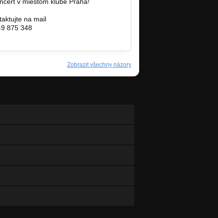
oncert v miestom klube Praha!
n…
aktujte na mail
49 875 348
Zobrazit všechny názory