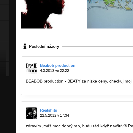
Poslední názory
Beabob production
4.3.2013 ve 22:22
BEABOB production - BEATY za nizke ceny, checkuj moj pro
beabob@centrum.sk
Realshits
22.5.2012 v 17:34
zdravím ,máš moc dobrý rap, budu rád když navštívíš Rea