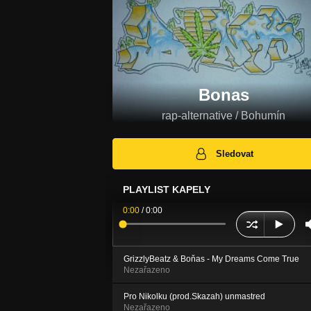
Bonas
rap-alternative / Bohumín
Sledovat
PLAYLIST KAPELY
0:00
/
0:00
GrizzlyBeatz & Boňas - My Dreams Come True
Nezařazeno
Pro Nikolku (prod.Skazah) unmastred
Nezařazeno