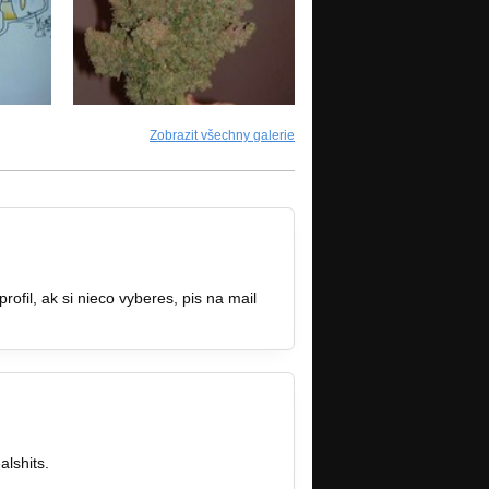
Zobrazit všechny galerie
fil, ak si nieco vyberes, pis na mail
lshits.