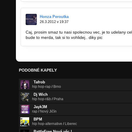
Honza Peroutka
26.3.2012 v 19:37
Caj, prosim smaz tu nasi spolecnou vec, je to udelany c
bude to merda, tak si to vohlidej.. diky pic
PODOBNÉ KAPELY
Tafrob
hip hop-rap
/
Brno
Dj Wich
hip hop-r&b
/
Praha
Jayk3M
rap
/
Nový Jičín
BPM
hip hop-alternative
/
Liberec
BattleFree Nová věc !