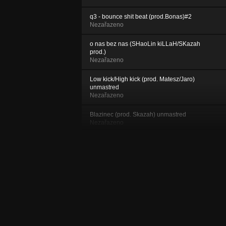
q3 - bounce shit beat (prod.Bonas)#2
Nezařazeno
o nas bez nas (SHaoLin kiLLaH/SKazah
prod.)
Nezařazeno
Low kick/High kick (prod. Matesz/Jaro)
unmastred
Nezařazeno
Blazinec (prod. Skazah) unmastred
Nezařazeno
Mrtví nevstávají prod. Boo
Nezařazeno
ulicny beat- novy (ukazka)
Nezařazeno
Some drum and bass shit by Bonas
Nezařazeno
BFrost (new beat)