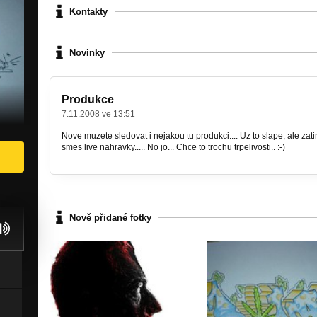
Kontakty
Novinky
Produkce
7.11.2008 ve 13:51
Nove muzete sledovat i nejakou tu produkci.... Uz to slape, ale za
smes live nahravky..... No jo... Chce to trochu trpelivosti.. :-)
Nově přidané fotky