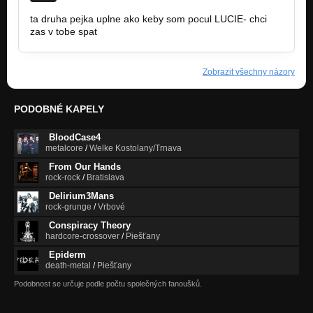
ta druha pejka uplne ako keby som pocul LUCIE- chci
zas v tobe spat
Zobrazit všechny názory
PODOBNÉ KAPELY
BloodCase4
metalcore
/
Welke Kostolany/Trnava
From Our Hands
rock-rock
/
Bratislava
Delirium3Mans
rock-grunge
/
Vrbové
Conspiracy Theory
hardcore-crossover
/
Piešťany
Epiderm
death-metal
/
Piešťany
Podobnost se určuje podle počtu společných fanoušků.