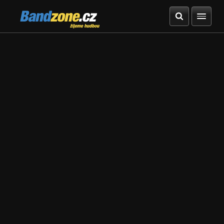
Bandzone.cz
žijeme hudbou