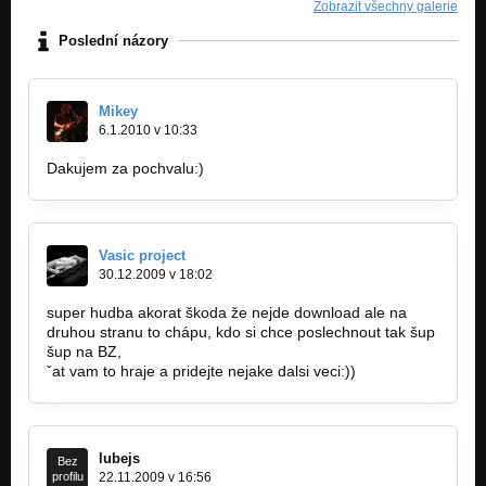
Zobrazit všechny galerie
Poslední názory
Mikey
6.1.2010 v 10:33
Dakujem za pochvalu:)
Vasic project
30.12.2009 v 18:02
super hudba akorat škoda že nejde download ale na
druhou stranu to chápu, kdo si chce poslechnout tak šup
šup na BZ,
ˇat vam to hraje a pridejte nejake dalsi veci:))
lubejs
Bez
profilu
22.11.2009 v 16:56