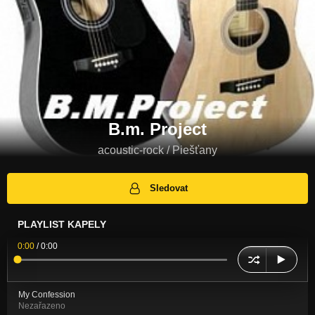
B.m. Project
acoustic-rock / Piešťany
Sledovat
PLAYLIST KAPELY
0:00
/
0:00
My Confession
Nezařazeno