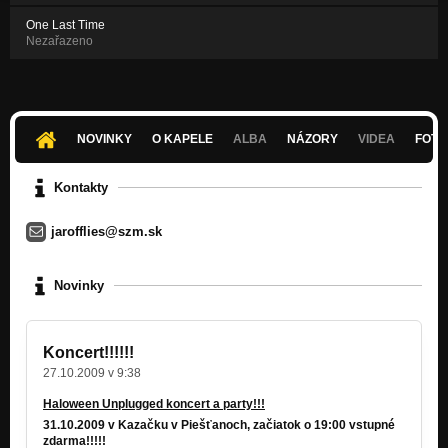
One Last Time
Nezařazeno
NOVINKY
O KAPELE
ALBA
NÁZORY
VIDEA
FOTK
Kontakty
jarofflies@szm.sk
Novinky
Koncert!!!!!!
27.10.2009 v 9:38
Haloween Unplugged koncert a party!!!
31.10.2009 v Kazačku v Piešťanoch, začiatok o 19:00 vstupné
zdarma!!!!!