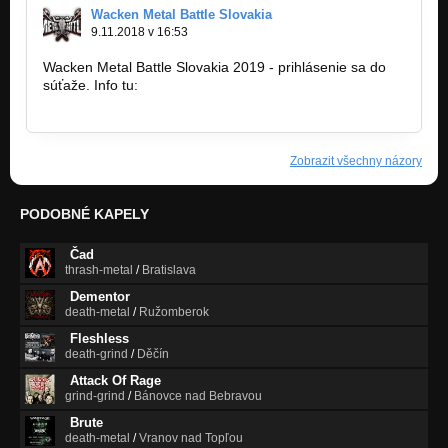
Wacken Metal Battle Slovakia
9.11.2018 v 16:53
Wacken Metal Battle Slovakia 2019 - prihlásenie sa do
súťaže. Info tu:
https://www.facebook.com…
Zobrazit všechny názory
PODOBNÉ KAPELY
Čad
thrash-metal
/
Bratislava
Dementor
death-metal
/
Ružomberok
Fleshless
death-grind
/
Děčín
Attack Of Rage
grind-grind
/
Bánovce nad Bebravou
Brute
death-metal
/
Vranov nad Topľou