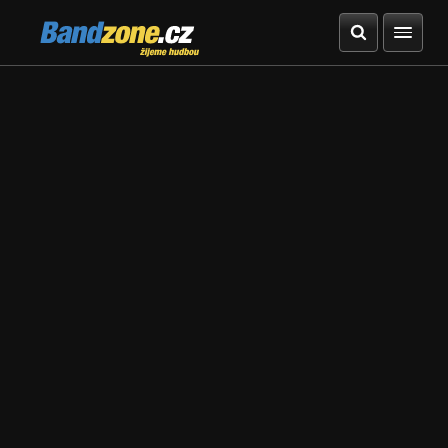
Bandzone.cz
žijeme hudbou