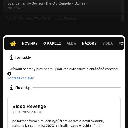
Strange Family Secrets (The Old Cemetery Stories)
Nezařazeno
We Are Zombies (The Old Cemetery Stories)
Nezařazeno
Cemetery Party (Remains of the Deceased EP)
Nezařazeno
NOVINKY
O KAPELE
ALBA
NÁZORY
VIDEA
FOTK
Necromarch Remains of the Deceased EP)
Nezařazeno
Kontakty
Still Undead (Remains of the Deceased EP)
Z důvodů ochrany proti spamu jsou kontakty skryté a chráněné captchou.
Nezařazeno
Zobrazit kontakty
Back from the Dead (Remains of the Deceased EP)
Nezařazeno
Novinky
Blood Revenge
31.10.2024 v 16:30
po takmer štyroch rokoch vypúšťam do sveta novú skladbu,
nahratú koncom roka 2023 a zfinalizovanú v týchto dňoch